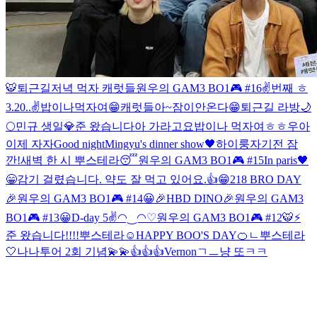
🐯
퇴근길
저녁 먹자 캐럿들
원우의 GAM3 BO1🎮 #16
✌️번째 ㅎ
3.20..✌️
밥이나먹자여
😁
캐럿들아~
잠이안온다
😁
퇴근길 라방
🌙
🌕
민규 생일💎
준 왔습니다
아 가라고요
밥이나 먹자여ㅎㅎ
우아
이제 자자
Good night
Mingyu's dinner show🖤
하이룽
자기전 잠
깐!
새벽 한 시 뿌스테라😴
원우의 GAM3 BO1🎮 #15
In paris🖤
😁감기 걸렸습니다. 약도 잘 먹고 있어요.
👍😁
218 BRO DAY
🎉
원우의 GAM3 BO1🎮 #14
😀
🎉HBD DINO🎉
원우의 GAM3
BO1🎮 #13
😀
D-day 5✌️
◠‿◠♡
원우의 GAM3 BO1🎮 #12
🐯⚡️
준 왔습니다!!!!
뿌스테라☺️
HAPPY BOO'S DAY🍊
ㄴ
뿌스테라
🤍
나나투어 2회 기념💫💫
👍👍👍
Vernon
ㄱㅡ냥 또ㅋㅋ