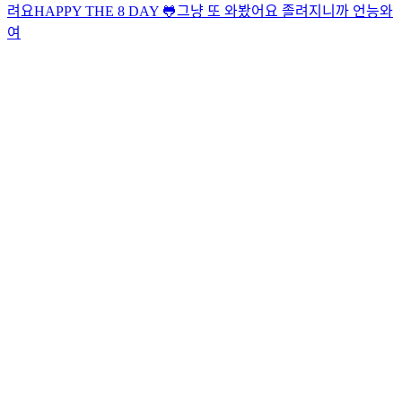
려요
HAPPY THE 8 DAY 🐸
그냥 또 와봤어요 졸려지니까 언능와
여