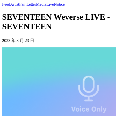
Feed
Artist
Fan Letter
Media
Live
Notice
SEVENTEEN Weverse LIVE -
SEVENTEEN
2023 年 3 月 23 日