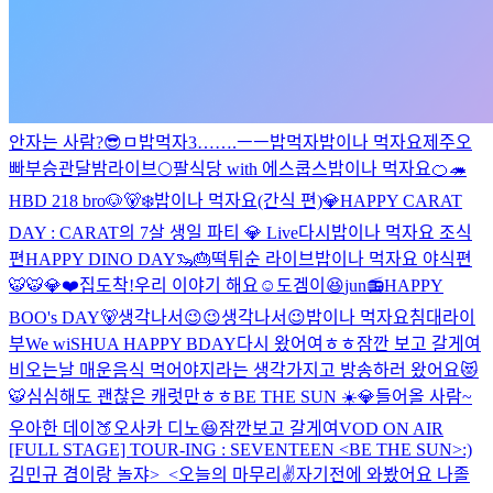
안자는 사람?😎
ㅁ
밥먹자3…….ㅡㅡ
밥먹자
밥이나 먹자요
제주오
빠부승관
달밤라이브🌕
팔식당 with 에스쿱스
밥이나 먹자요
🍊🦔
HBD 218 bro🐶🐻‍❄️
밥이나 먹자요(간식 편)
💎HAPPY CARAT
DAY : CARAT의 7살 생일 파티 💎 Live
다시
밥이나 먹자요 조식
편
HAPPY DINO DAY🦦🎂
떡튀순 라이브
밥이나 먹자요 야식편
🐯
🐯
💎❤️
집도착!
우리 이야기 해요☺️
도겜이😆
jun📻
HAPPY
BOO's DAY🐻
생각나서😉😉
생각나서😉
밥이나 먹자요
침대라이
부
We wiSHUA HAPPY BDAY
다시 왔어여ㅎㅎ
잠깐 보고 갈게여
비오는날 매운음식 먹어야지라는 생각가지고 방송하러 왔어요😻
🐯
심심해도 괜찮은 캐럿만ㅎㅎ
BE THE SUN ☀️💎
들어올 사람~
우아한 데이🍑
오사카 디노
😆
잠깐보고 갈게여
VOD ON AIR
[FULL STAGE] TOUR-ING : SEVENTEEN <BE THE SUN>
:)
김민규
겸이랑 놀쟈>_<
오늘의 마무리✌️
자기전에 와봤어요 나졸