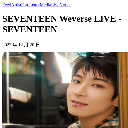
Feed
Artist
Fan Letter
Media
Live
Notice
SEVENTEEN Weverse LIVE -
SEVENTEEN
2023 年 12 月 20 日