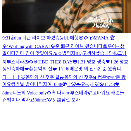
9:31👍
jun 퇴근 라이브 하겠슴둥
👍🏻
헤헷
😎
🐯
:)
:)
MAMA 🏆
💎
‘Wait’ing with CARAT💎
준 퇴근 라이브 왔습니다😆
우아~ 생
일이다
엄마 김이 맛있어요🍙
☺️
밥먹자!!!
:)
고생하셨습니당👍
그냥
툭
뿌스테라🎁
🐯
💎HBD THE8 DAY🐸
1.31 명호 생축🖤
1.26 명호
생일축하해💋👍
음악의 신❤️ 1위💎
매운맛 의 신~🍲 준 왔습니
다！！！
🐯
음악의 신 첫주 끝💫
음악의 신 첫주💫
컴온🩷🩵
준 왔
어요
컴백날 밥이나먹자여
10.48🫣
ㅔ
🐯☁️
요~
:)
ㅣ
🐯🎤
11.43🖤
8time
디노의 Voice only
🐯
흑 다시ㅠ
뿌스테라🥐
고마워요 캐럿들
🎉
밥이나 먹자요
8time
:)
🐯🫰🏻
잠깐 보자