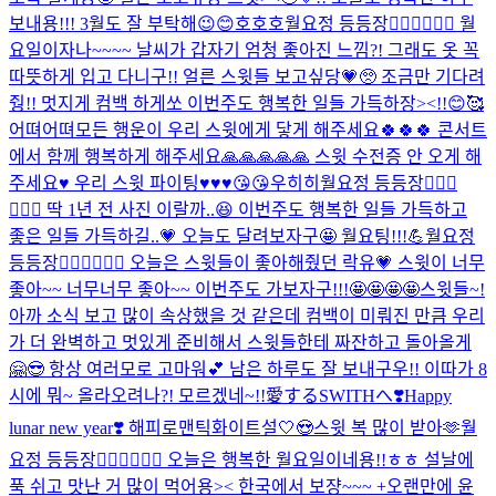
보내용!!! 3월도 잘 부탁해😉😊
호호호
월요정 등등장🧚🏻‍♀️🧚🏻‍♀️ 월
요일이자나~~~~ 날씨가 갑자기 엄청 좋아진 느낌?! 그래도 옷 꼭
따뜻하게 입고 다니구!! 얼른 스윗들 보고싶당💗🥺 조금만 기다려
줭!! 멋지게 컴백 하게쏘 이번주도 행복한 일들 가득하장><!!😊🥰
어뗘
어뗘
모든 행운이 우리 스윗에게 닿게 해주세요🍀🍀🍀 콘서트
에서 함께 행복하게 해주세요🙏🙏🙏🙏🙏 스윗 수전증 안 오게 해
주세요♥️ 우리 스윗 파이팅♥️♥️♥️😘😘
우히히
월요정 등등장🧚🏻‍♀️
🧚🏻‍♀️ 딱 1년 전 사진 이랄까..😆 이번주도 행복한 일들 가득하고
좋은 일들 가득하길..💗 오늘도 달려보자구🤩 월요팅!!!💪
월요정
등등장🧚🏻‍♀️🧚🏻‍♀️ 오늘은 스윗들이 좋아해줬던 락유💗 스윗이 너무
좋아~~ 너무너무 좋아~~ 이번주도 가보자구!!!🤩🤩🤩🤩
스윗들~!
아까 소식 보고 많이 속상했을 것 같은데 컴백이 미뤄진 만큼 우리
가 더 완벽하고 멋있게 준비해서 스윗들한테 짜잔하고 돌아올게
🤗😎 항상 여러모로 고마워💕 남은 하루도 잘 보내구우!! 이따가 8
시에 뭐~ 올라오려나?! 모르겠네~!!
愛するSWITHへ❣️
Happy
lunar new year❣️ 해피로맨틱화이트설🤍😍
스윗 복 많이 받아🫶
월
요정 등등장🧚🏻‍♀️🧚🏻‍♀️ 오늘은 행복한 월요일이네용!!ㅎㅎ 설날에
푹 쉬고 맛난 거 많이 먹어용>< 한국에서 보쟝~~~ +오랜만에 윤