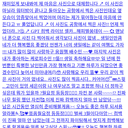
재미있게 보내봐여 제 마음은 사진으로 대체합니다 ↗️ 이 사진은
마닐라 워터밤이 끝나고 돌아오는 공항에서 찍은 사진인데요 옆
모습이 앙증맞아서 찍었어여 머리는 제가 묶어줬는데 마음에 안
든다고 ㅠ 풀었답니다 ↗️ 이 사진도 공항에서 찍은 사진!! 언제 찍
었더라..?🤔 ↗️ GPT 컴백 라이브 셀카...
해피벌쑴데이 ~~ 💞 맨날
너 폰으로 사진 다 찍어줘서 생각보다 사진이 없넹 .. 생일인만큼
네가 더 행복했음 좋겠당 언젠가 너의 생일에는 같이 여행도 가자
!!! 내가 많이 많이 사랑하구 응원행 배수민 ~~💖 마지막 사진은
내가 좋아하는 케로피수민 !!
뚬!! 생일 축하해요🫶🩷 일 년에 한
번뿐인 특별한 날인만큼 가장 행복하고 기쁜 하루가 되었으면 좋
겠수민다 늦어서 미아내여🫠🥹 사랑해요 우리 뚬💗 우리 같이 찍
은 사진이 거의 없네요.. 사진도 많이 찍읍시다.. 커어어😴💤
스윗
.. 고민이 있엉 세은이랑 나 여우냥즈 말고 조합명 하나 더 정하구
싶은데 뭐가 있을까 ?
월요정 등등장🧚🏻‍♀️ 자컨 본 사람~~~~!? 진짜
너무 힐링 했던 자컨🥰 이제 진짜 컴백까지 얼마 안 남았당~~!!!
남은 시간동안 열심히 준비해볼게욥>< 오늘도 좋은 하루 되셔용
알라뵹🫰🥰💗
쬬옵
월요정 등등장🧚🏻‍♀️ 벌써 3월이다아앙>< 컴백
이 진짜 얼마 안 남았는데 그 전까지 파이팅해서 멋지게 컴백해보
도록 할게용🤩 얼른 보고싶당 스윗><🥹💗!! 오늘도 행복한 하루