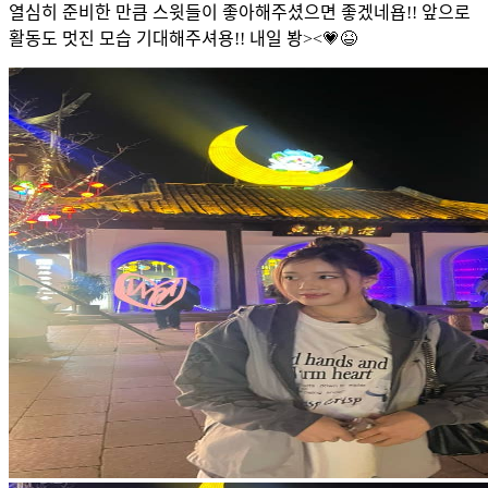
열심히 준비한 만큼 스윗들이 좋아해주셨으면 좋겠네욥!! 앞으로
활동도 멋진 모습 기대해주셔용!! 내일 봥><💗😆