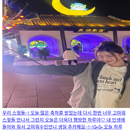
우리 스윗들~! 오늘 많은 축하를 받았는데 다시 한번 너무 고마워
스윗들 만나서 그런지 오늘은 더욱더 행땅한 하루야🤍 내 인생에
들어와 줘서 고마워
수민언니 생일 추카해요~!~!🥳🥳 오늘 하루