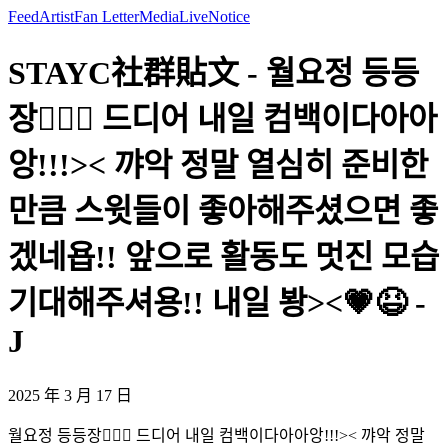
Feed
Artist
Fan Letter
Media
Live
Notice
STAYC社群貼文 - 월요정 등등
장🧚🏻‍♀️ 드디어 내일 컴백이다아아
앙!!!>< 꺄악 정말 열심히 준비한
만큼 스윗들이 좋아해주셨으면 좋
겠네욥!! 앞으로 활동도 멋진 모습
기대해주셔용!! 내일 봥><💗😆 -
J
2025 年 3 月 17 日
월요정 등등장🧚🏻‍♀️ 드디어 내일 컴백이다아아앙!!!>< 꺄악 정말