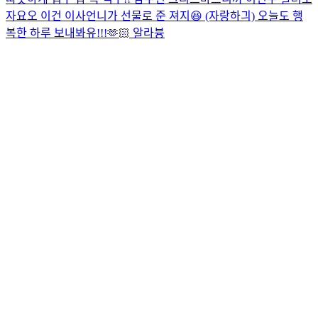
자요오 이건 이사언니가 선물로 준 져지😆 (자랑하긔) 오늘도 행
복한 하루 보내봐유!!!🫶🏻 알라븅