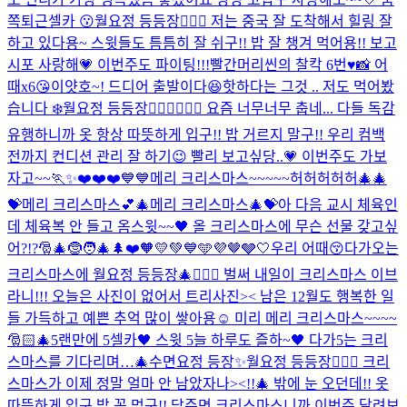
쪽
퇴근셀카 😗
월요정 등등장🧚🏻‍♀️ 저는 중국 잘 도착해서 힐링 잘
하고 있다용~ 스윗들도 틈틈히 잘 쉬구!! 밥 잘 챙겨 먹어용!! 보고
시포 사랑해💗 이번주도 파이팅!!!
빨간머리씬의 찰칵 6번♥️📸 어
때x6😘
이얏호~! 드디어 출발이다😆
핫하다는 그것 .. 저도 먹어봤
습니다 ❄️
월요정 등등장🧚🏻‍♀️🧚🏻‍♀️ 요즘 너무너무 춥네... 다들 독감
유행하니까 옷 항상 따뜻하게 입구!! 밥 거르지 말구!! 우리 컴백
전까지 컨디션 관리 잘 하기😉 빨리 보고싶당..💗 이번주도 가보
자고~~🏃✨
❤️❤️❤️💙💙
메리 크리스마스~~~~~허허허허허🎄🎄
💝
메리 크리스마스💕🎄
메리 크리스마스🎄💝
아 다음 교시 체육인
데 체육복 안 들고 옴
스윗~~🖤 올 크리스마스에 무슨 선물 갖고싶
어?!?🎅🎄🤶🧑‍🎄🌲❤️🧡💛💚💙🩵💜🤎🩶🤍
우리 어때😚
다가오는
크리스마스에 월요정 등등장🎄🧚🏻‍♀️ 벌써 내일이 크리스마스 이브
라니!!! 오늘은 사진이 없어서 트리사진>< 남은 12월도 행복한 일
들 가득하고 예쁜 추억 많이 쌓아용☺️ 미리 메리 크리스마스~~~~
🎅🏻🎄
5랜만에 5셀카🖤 스윗 5늘 하루도 즐하~🖤 다가5는 크리
스마스를 기다리며…🎄
수면요정 등장✨
월요정 등등장🧚🏻‍♀️ 크리
스마스가 이제 정말 얼마 안 남았자나><!!🎄 밖에 눈 오던데!! 옷
따뜻하게 입구 밥 꼭 먹구!! 담주면 크리스마스니까 이번주 달려보