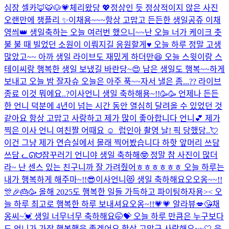
심장 셀카🦊🐯🐶💗
체리왔당 💖
정상인 듯 정상적이지 않은 사진
오랜만에 챙플리 ✨
이채용~~~항상 고맙고 든든한 생일공쥬 이채
영씌👑 생일축하는 오늘 여러번 했으니~~난 오늘 너가 케이크 촛
불 불 때 빌었던 소원이 이뤄지길 응원할게♥️ 오늘 하루 정말 고생
많았고~~ 아까 생일 라이브도 재밌게 하더만😆 오늘 스윗이랑 스
테이씨랑 행복한 생일 보냈길 바란당~😍 남은 생일도 행복~~하게
보내고 오늘 밤 잘자슈 오늘은 아주 푹~~자서 낼은 좀...
?? 라이브
종료 이것 뭐에요..?
이사언니 생일 축하해용~!!🥳🥳 언제나 든든
한 언니 덕분에 4년이 넘는 시간 동안 열심히 달려올 수 있었던 것
같아요 항상 고맙고 사랑하고 제가 많이 좋아합니다 언니💕 제가
찍은 이사 언니 여친짤 어때요 ☺ ️ 럽인아 촬영 날! 픽 당했당..💘
이건 그냥 제가 연습실에서 몰래 찍어봤습니다 하핫 앞머리 쓰담
쓰담 ᓚᘏᗢ
잠꾸러기 언니야 생일 축하해🤓 정말 참 사진이 많더
라~ 난 센스 있는 친구니까 잘 가려줬어ㅎㅎㅎㅎㅎㅎ 오늘 하루는
내가 행복하게 해주마~!!😎
이사언니😻 생일 축하해요오오옹~~!!
🎊🎉🎂🥳 올해 2025도 행복한 일들 가득하고 파이팅하자용>< 오
늘 하루 최고로 행복한 하루 보내셔요오옹~!!💗💗 알라뷰💋😘
채
옹씨~💓 생일 너무너무 축하해요🤭💝 오늘 하루 만큼은 누구보다
도 언니가 가장 행복했음 좋겠어요 항상 고맙구 사랑해오~~🤍 움