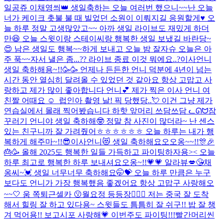
일공쥬 이채영씌👑 생일축하는 오늘 여러번 했으니~~난 오늘
너가 케이크 촛불 불 때 빌었던 소원이 이뤄지길 응원할게♥️ 오
늘 하루 정말 고생많았고~~ 아까 생일 라이브도 재밌게 하더
만😆 오늘 스윗이랑 스테이씨랑 행복한 생일 보냈길 바란당~
😍 남은 생일도 행복~~하게 보내고 오늘 밤 잘자슈 오늘은 아
주 푹~~자서 낼은 좀...
?? 라이브 종료 이것 뭐에요..?
이사언니
생일 축하해용~!!🥳🥳 언제나 든든한 언니 덕분에 4년이 넘는
시간 동안 열심히 달려올 수 있었던 것 같아요 항상 고맙고 사
랑하고 제가 많이 좋아합니다 언니💕 제가 찍은 이사 언니 여
친짤 어때요 ☺ ️ 럽인아 촬영 날! 픽 당했당..💘 이건 그냥 제가
연습실에서 몰래 찍어봤습니다 하핫 앞머리 쓰담쓰담 ᓚᘏᗢ
잠
꾸러기 언니야 생일 축하해🤓 정말 참 사진이 많더라~ 난 센스
있는 친구니까 잘 가려줬어ㅎㅎㅎㅎㅎㅎ 오늘 하루는 내가 행
복하게 해주마~!!😎
이사언니😻 생일 축하해요오오옹~~!!🎊🎉
🎂🥳 올해 2025도 행복한 일들 가득하고 파이팅하자용>< 오늘
하루 최고로 행복한 하루 보내셔요오옹~!!💗💗 알라뷰💋😘
채
옹씨~💓 생일 너무너무 축하해요🤭💝 오늘 하루 만큼은 누구
보다도 언니가 가장 행복했음 좋겠어요 항상 고맙구 사랑해오
~~🤍 움 쪽
퇴근셀카 😗
월요정 등등장🧚🏻‍♀️ 저는 중국 잘 도착
해서 힐링 잘 하고 있다용~ 스윗들도 틈틈히 잘 쉬구!! 밥 잘 챙
겨 먹어용!! 보고시포 사랑해💗 이번주도 파이팅!!!
빨간머리씬