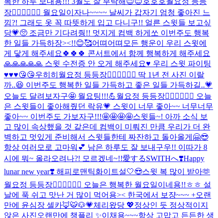
복한 하루 보내용!!! 3월도 잘 부탁해😉😊
호호호
월요정 등등
장🧚🏻‍♀️🧚🏻‍♀️ 월요일이자나~~~~ 날씨가 갑자기 엄청 좋아진 느
낌?! 그래도 옷 꼭 따뜻하게 입고 다니구!! 얼른 스윗들 보고싶
당💗🥺 조금만 기다려줭!! 멋지게 컴백 하게쏘 이번주도 행복
한 일들 가득하장><!!😊🥰
어뗘
어뗘
모든 행운이 우리 스윗에
게 닿게 해주세요🍀🍀🍀 콘서트에서 함께 행복하게 해주세요
🙏🙏🙏🙏🙏 스윗 수전증 안 오게 해주세요♥️ 우리 스윗 파이팅
♥️♥️♥️😘😘
우히히
월요정 등등장🧚🏻‍♀️🧚🏻‍♀️ 딱 1년 전 사진 이랄
까..😆 이번주도 행복한 일들 가득하고 좋은 일들 가득하길..💗
오늘도 달려보자구🤩 월요팅!!!💪
월요정 등등장🧚🏻‍♀️🧚🏻‍♀️ 오늘
은 스윗들이 좋아해줬던 락유💗 스윗이 너무 좋아~~ 너무너무
좋아~~ 이번주도 가보자구!!!🤩🤩🤩🤩
스윗들~! 아까 소식 보
고 많이 속상했을 것 같은데 컴백이 미뤄진 만큼 우리가 더 완
벽하고 멋있게 준비해서 스윗들한테 짜잔하고 돌아올게🤗😎
항상 여러모로 고마워💕 남은 하루도 잘 보내구우!! 이따가 8
시에 뭐~ 올라오려나?! 모르겠네~!!
愛するSWITHへ❣️
Happy
lunar new year❣️ 해피로맨틱화이트설🤍😍
스윗 복 많이 받아🫶
월요정 등등장🧚🏻‍♀️🧚🏻‍♀️ 오늘은 행복한 월요일이네용!!ㅎㅎ 설
날에 푹 쉬고 맛난 거 많이 먹어용>< 한국에서 보쟝~~~ +오랜
만에 윤심장 셀카🦊🐯🐶💗
체리왔당 💖
정상인 듯 정상적이지
않은 사진
오랜만에 챙플리 ✨
이채용~~~항상 고맙고 든든한 생