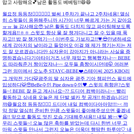
맙고 사랑해요💕남은 활동도 베베팅!!😆😆
월요정 등등장🧚🏻‍♀️🧚🏻‍♀️ 벌써 1주차가 끝나고 2주차네용! 열심
히 스윗들이 응원해주니까 시간이 너무 빠르게 가는 거 같아요
ㅠㅠ 늘 감사해요🥹 남은 활동도 다치지 않고 파이팅해보도록
할게욥!!ㅎㅎ 스윗도 항상 물 잘 챙겨다니고 잘 수 있을 때 푹
자고!! 밥 잘 챙겨먹기~~! 이번주도 가보자고!!💗😎
안녕하세요
세계 강아지의 날이라고 들었어오 이걸 왜 제가 챙기는지는 저
도 잘 모르겠습니다만 심자윤이 강아지가 아니라는 사실을 증
명하겠습니다
기아타이거즈 너무 재밌고 행복했쟈나~~ BEBE
도 따라춰준거 짱이었쟈나~~ 모두들 춤짱이시던데🤭 여러분
그런 의미에서 오노추 STAYC-BEBE❤️
스테이씨 2025 KBO리
그 개막전 가다🐯
광주의 딸 심자윤 광주 기아 챔피언스 필드에
입성하다🐯🥹
BeBe수민 Pipe down수민🖤 스윗의 취향은?
스윗
들~! BEBE 잘 듣고 계시나요~?? 드디어 컴백이라니>< 빨리
활동하고 싶네용 오늘은 제 단발 셀카 첫 공개!! 하겠습니다!!
꺄😆
월요정 등등장🧚🏻‍♀️ 드디어 내일 컴백이다아아앙!!!>< 꺄
악 정말 열심히 준비한 만큼 스윗들이 좋아해주셨으면 좋겠네
욥!! 앞으로 활동도 멋진 모습 기대해주셔용!! 내일 봥><💗😆
우리 스윗들~! 오늘 많은 축하를 받았는데 다시 한번 너무 고
마워 스윗들 만나서 그런지 오늘은 더욱더 행땅한 하루야🤍 내