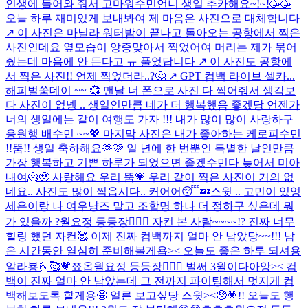
인생에 들어와 줘서 고마워
수민언니 생일 추카해요~!~!🥳🥳
오늘 하루 재미있게 보내봐여 제 마음은 사진으로 대체합니다
↗️ 이 사진은 마닐라 워터밤이 끝나고 돌아오는 공항에서 찍은
사진인데요 옆모습이 앙증맞아서 찍었어여 머리는 제가 묶어
줬는데 마음에 안 든다고 ㅠ 풀었답니다 ↗️ 이 사진도 공항에
서 찍은 사진!! 언제 찍었더라..?🤔 ↗️ GPT 컴백 라이브 셀카...
해피벌쑴데이 ~~ 💞 맨날 너 폰으로 사진 다 찍어줘서 생각보
다 사진이 없넹 .. 생일인만큼 네가 더 행복했음 좋겠당 언젠가
너의 생일에는 같이 여행도 가자 !!! 내가 많이 많이 사랑하구
응원행 배수민 ~~💖 마지막 사진은 내가 좋아하는 케로피수민
!!
뚬!! 생일 축하해요🫶🩷 일 년에 한 번뿐인 특별한 날인만큼
가장 행복하고 기쁜 하루가 되었으면 좋겠수민다 늦어서 미아
내여🫠🥹 사랑해요 우리 뚬💗 우리 같이 찍은 사진이 거의 없
네요.. 사진도 많이 찍읍시다.. 커어어😴💤
스윗 .. 고민이 있엉
세은이랑 나 여우냥즈 말고 조합명 하나 더 정하구 싶은데 뭐
가 있을까 ?
월요정 등등장🧚🏻‍♀️ 자컨 본 사람~~~~!? 진짜 너무
힐링 했던 자컨🥰 이제 진짜 컴백까지 얼마 안 남았당~~!!! 남
은 시간동안 열심히 준비해볼게욥>< 오늘도 좋은 하루 되셔용
알라뵹🫰🥰💗
쬬옵
월요정 등등장🧚🏻‍♀️ 벌써 3월이다아앙>< 컴
백이 진짜 얼마 안 남았는데 그 전까지 파이팅해서 멋지게 컴
백해보도록 할게용🤩 얼른 보고싶당 스윗><🥹💗!! 오늘도 행