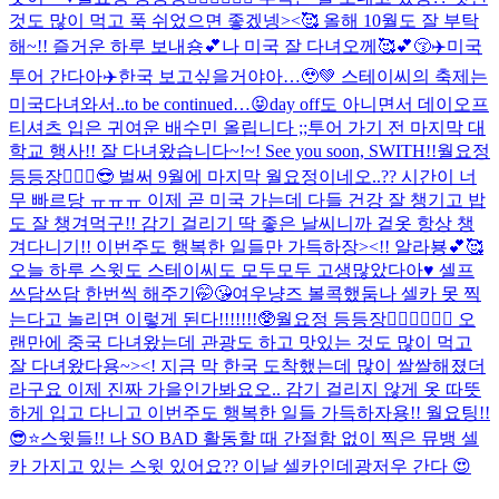
것도 많이 먹고 푹 쉬었으면 좋겠넹><🥰 올해 10월도 잘 부탁
해~!! 즐거운 하루 보내숑💕
나 미국 잘 다녀오께🥰💕😚✈️
미국
투어 간다아✈️
한국 보고싶을거야아…🥹💚 스테이씨의 축제는
미국다녀와서..to be continued…😝
day off도 아니면서 데이오프
티셔츠 입은 귀여운 배수민 올립니다 ;;
투어 가기 전 마지막 대
학교 행사!! 잘 다녀왔습니다~!~! See you soon, SWITH!!
월요정
등등장🧚🏻‍♀️😎 벌써 9월에 마지막 월요정이네오..?? 시간이 너
무 빠르당 ㅠㅠㅠ 이제 곧 미국 가는데 다들 건강 잘 챙기고 밥
도 잘 챙겨먹구!! 감기 걸리기 딱 좋은 날씨니까 겉옷 항상 챙
겨다니기!! 이번주도 행복한 일들만 가득하장><!! 알라뵹💕🥰
오늘 하루 스윗도 스테이씨도 모두모두 고생많았다아♥️ 셀프
쓰담쓰담 한번씩 해주기🤭😘
여우냥즈 볼콕했둠
나 셀카 못 찍
는다고 놀리면 이렇게 된다!!!!!!!🥸
월요정 등등장🧚🏻‍♀️🧚🏻‍♀️ 오
랜만에 중국 다녀왔는데 관광도 하고 맛있는 것도 많이 먹고
잘 다녀왔다용~><! 지금 막 한국 도착했는데 많이 쌀쌀해졌더
라구요 이제 진짜 가을인가봐요오.. 감기 걸리지 않게 옷 따뜻
하게 입고 다니고 이번주도 행복한 일들 가득하자용!! 월요팅!!
😎⭐️
스윗들!! 나 SO BAD 활동할 때 간절함 없이 찍은 뮤뱅 셀
카 가지고 있는 스윗 있어요?? 이날 셀카인데
광저우 간다 😍