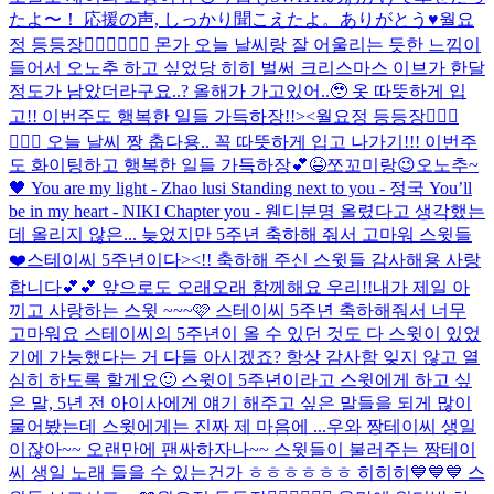
たよ〜！ 応援の声, しっかり聞こえたよ。ありがとう♥️
월요
정 등등장🧚🏻‍♀️🧚🏻‍♀️ 몬가 오늘 날씨랑 잘 어울리는 듯한 느낌이
들어서 오노추 하고 싶었당 히히 벌써 크리스마스 이브가 한달
정도가 남았더라구요..? 올해가 가고있어..🥹 옷 따뜻하게 입
고!! 이번주도 행복한 일들 가득하장!!><
월요정 등등장🧚🏻‍♀️
🧚🏻‍♀️ 오늘 날씨 짱 춥다용.. 꼭 따뜻하게 입고 나가기!!! 이번주
도 화이팅하고 행복한 일들 가득하장💕😆
쪼꼬미랑😉
오노추~
🖤 You are my light - Zhao lusi Standing next to you - 정국 You’ll
be in my heart - NIKI Chapter you - 웬디
분명 올렸다고 생각했는
데 올리지 않은... 늦었지만 5주년 축하해 줘서 고마워 스윗들
❤️
스테이씨 5주년이다><!! 축하해 주신 스윗들 감사해용 사랑
합니다💕💕 앞으로도 오래오래 함께해요 우리!!
내가 제일 아
끼고 사랑하는 스윗 ~~~🩷 스테이씨 5주년 축하해줘서 너무
고마워요 스테이씨의 5주년이 올 수 있던 것도 다 스윗이 있었
기에 가능했다는 거 다들 아시겠죠? 항상 감사함 잊지 않고 열
심히 하도록 할게요🙂 스윗이 5주년이라고 스윗에게 하고 싶
은 말, 5년 전 아이사에게 얘기 해주고 싶은 말들을 되게 많이
물어봤는데 스윗에게는 진짜 제 마음에 ...
우와 짱테이씨 생일
이잖아~~ 오랜만에 팬싸하자나~~ 스윗들이 불러주는 짱테이
씨 생일 노래 들을 수 있는건가 ㅎㅎㅎㅎㅎㅎ 히히히💙💙💙 스