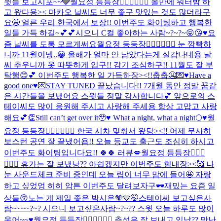
윗들 보고시포~~🩶
월요정 등등장🧚🏻‍♀️🧚🏻‍♀️ 올만에 워터밤 하
고 왔다용>< 마카오 날씨도 너무 좋구 맛있는 것도 많더라구
요🤩 얼른 우리 한국에서 보장!! 이번주도 화이팅하고 행복한
일들 가득 하길~💕💕
시으니 C컬 좋아하는 사람~?~?~😝😘♥️
요
즘 날씨를 도통 모르게써요
월요정 등등장🧚🏻‍♀️🧚🏻‍♀️ 눈 깜빡하
니까 11월이넹..😀 올해가 얼마 안 남았다는게 실감나네용 날
씨 추우니까 옷 따뜻하게 입구!! 감기 조심하구!! 11월도 잘 부
탁행😊💕 이번주도 행복한 일 가득하장><!!
춥춥🥶
💌♥️Have a
good one♥️💌
STAY TUNED 끝났습니다!! 7개월 동안 정말 꿈같
은 시간들을 보냈어요 스윗들 정말 감사합니다💕 앞으로의 스
테이씨도 많이 응원해 주시고 사랑해 주세용 항상 고맙고 사랑
해요💕
👏
Still can’t get over it🥹♥️ What a night, what a night🌕♥️
월
요정 등등장🧚🏻‍♀️🧚🏻‍♀️ 한국 시차 맞춰서 왔당><!! 어제 무사히
보스턴 공연 잘 끝냈어욥!! 오늘 등교도 출근도 조심히 하시고
이번주도 화이팅입니다요!! 🍀🍀 러뷰💋
월요정 등등장🧚🏻‍♀️
🧚🏻‍♀️ 휴가는 잘 보냈낭?? 아쉽겠지만 이번주도 힘내장><🥰 나
눈 사운드체크 준비 중인데 오늘 립이 너무 맘에 들어🤩 자랑
하고 싶었엉 히히 암튼 이번주도 달려보자구🕶️
재밌는 요즘 일
상들😚
노는 게 제일 좋은 박시은🩵💙🤭
스테이씨 보고싶은사
람~~~~?~? 시으니 보고싶은사람~?~?? 스윗 오늘 하루도 많이
웃어~~♥️
월요정 등등장🧚🏻‍♀️🧚🏻‍♀️ 추석은 잘 보내고 있낭?? 맛난