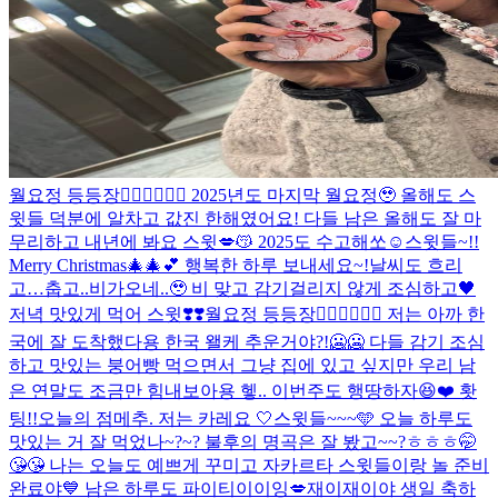
월요정 등등장🧚🏻‍♀️🧚🏻‍♀️ 2025년도 마지막 월요정🥹 올해도 스
윗들 덕분에 알차고 값진 한해였어요! 다들 남은 올해도 잘 마
무리하고 내년에 봐요 스윗💋😽 2025도 수고해쏘☺️
스윗들~!!
Merry Christmas🎄🎄💕 행복한 하루 보내세요~!
날씨도 흐리
고…춥고..비가오네..🥹 비 맞고 감기걸리지 않게 조심하고🖤
저녁 맛있게 먹어 스윗❣️❣️
월요정 등등장🧚🏻‍♀️🧚🏻‍♀️ 저는 아까 한
국에 잘 도착했다용 한국 왤케 추운거야?!🥶🥶 다들 감기 조심
하고 맛있는 붕어빵 먹으면서 그냥 집에 있고 싶지만 우리 남
은 연말도 조금만 힘내보아용 헿.. 이번주도 행땅하자😆❤️ 홧
팅!!
오늘의 점메추. 저는 카레요 🤍
스윗들~~~🩵 오늘 하루도
맛있는 거 잘 먹었나~?~? 불후의 명곡은 잘 봤고~~?ㅎㅎㅎ🤭
😘😘 나는 오늘도 예쁘게 꾸미고 자카르타 스윗들이랑 놀 준비
완료야💙 남은 하루도 파이티이이잉💋
재이재이야 생일 축하