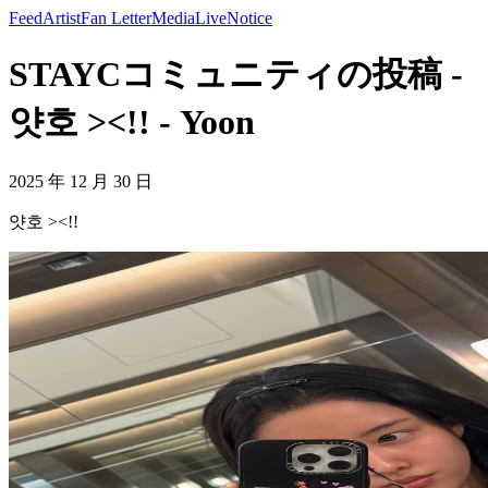
Feed
Artist
Fan Letter
Media
Live
Notice
STAYCコミュニティの投稿 -
얏호 ><!! - Yoon
2025 年 12 月 30 日
얏호 ><!!