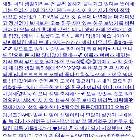
해🥳 너의 생일이라는 건 벌써 올해가 끝나가고 있다는 뜻이네
나는 우리가 이제 23살이 된다는 사실이 믿기지가 않아 정말
바쁘고 정신없이 2025년을 보낸 것 같은데 내년에는 더 재미있
고 정신없이 보내보자 오늘 하루 재미있는 하루 보냈기를 바란
단다 아 오늘 잠깐 홍대에 갔었는데 너 생일 카페 왔었다고 경
호 팀장님께서 나 보셨다고 하시...
우리 막냉이 예으니이이이
잉♥️ 행복한 생일 보내고있나~?~?~?~ 생일 너무너무 축하하구
💕💕 앞으로도 많이 사랑받는 짱재이가 되길 바라♥️ 시니 언니
도 앞으로 큰 사랑 많이많이 줄게~~💕 이륙즈 뻔뻔즈 재밌는
기억 추억 앞으로도 많이많이 만들쟝😍😍😍
귀여운 나의 강아
지 재이짱 생일 축하해애 🩷🩷🩷🩷🩷 폰 바꾸고 찍은 사진이
되게 많네ㅋㅋㅋㅋㅋ 오히려 좋다 !! 항상 나만의 귀여운 막내
로 남아있어줘어 언제든지 도움이 필요하거나 내가 필요하면
전화하구 너에겐 든든한 언니와 친구가 여러명 있다. 마니마니
사랑해🥰
막둥 예으니 생일 축하해~~💓 오늘 맛있는 것도 많이
먹으면서 세상에서 제일 행복한 하루 보내길 바라🥰 따랑해💖
짱재이재이 생일 축하한다~❣️
월요정 등등장🧚🏻‍♀️🧚🏻‍♀️ 오늘은
멍냥즈당🐶🐱 벌써 내일이 생일이라니 연말이 실감이 나네용
🎄 늘 감기 조심하구 아프지말기!! 밥 잘 챙겨먹구 이번주도 행
복한 일들 가득하장><!!❤️
분명 혼자 셀카 찍기 시작했는데🤔
오늘도 재이의 고양이귀 🐱
今日もSWITHのおかげで幸せだっ