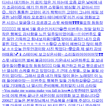
디서나 대기하는 거 쉽지 않은 거 아는데 요즘 같은 날씨에 내
가 조금이라도 얘기 안 하면 스윗들이 방심할 거 같아서 !!!!!
😉...
약간 통통한 고양이 귀가 짝짝이인 고양이 그나마 제일 성
공한 냥이😻 에라 모르겠다 테디베어🐻 이건 사실 영화보고
온 시으니 얼굴😘 다 모르겠고 스윗 싸랑해❣️❣️❣️
월요정 등등장
🧚🏻‍♀️🧚🏻‍♀️ 왜 벌써 5월 중순인거지??😀🥹 이번주는 정말 알차고
작은 행복도 감사함을 느낀 일주일이였어욥><!! 이번주도 좋
은 일만 가득하고 힘내보자용!!🤩🥰 앞머리 굡징!! 내가 요즘
꽂힌 각도 ㅋㅎㅋㅎㅋㅎㅋㅎ🤪😜 스윗이 예쁘다고 많이 해준
날 ㅎㅎ
오늘 만두안경이랑 사진 찍었다~🤓
요즘 제 셀카 감성
어때욤?💕📱
스테이씨 보고싶은사람~ 소리질러어어어어엇❣️❣️
스윗 내일이면 벌써 불금이다아 기운내서 남은하루도 잘 보내
😘
두칠이😎
월요정 등등장🧚🏻‍♀️ 다들 퇴근하고 하교 했으료낭?!
난 열심히 스케줄 하고 있었다요..!! 근데 스윗뜰.. 오늘 올릴 사
진이 없다잉.. 그래서 요즘 내가 제일 많이 듣는 노래얌!! 이 노
래 들어봐아앙~~ 이번주도 행복한 일들 가득하길🤩😆 그리고
내일 기대해죠 나 열시미 준비해쪄..히히
알지 나의 스타일
~
You make me wanna make you fall in love♥️
스윗한테만 알려주
는데 어제 팬싸 끝나구 세은이랑 심야영화 보고 왔습니다😉
200627 오늘은 본부장님께서 연습복을 선물해 주셨다. 다같이
기쁜 마음에 사진을 찍어서 보내드렸다. 이제 다시 연습해야