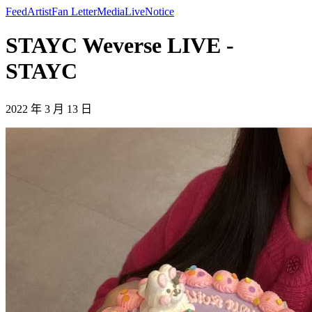
Feed
Artist
Fan Letter
Media
Live
Notice
STAYC Weverse LIVE -
STAYC
2022 年 3 月 13 日