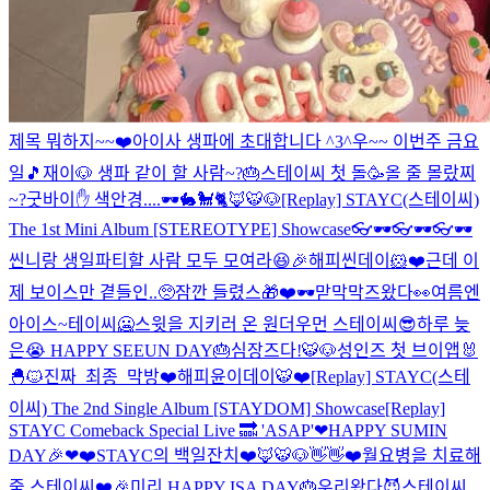
제목 뭐하지~~❤️
아이사 생파에 초대합니다 ^3^
우~~ 이번주 금요
일🎵
재이🐶 생파 같이 할 사람~?🎂
스테이씨 첫 돌🥳
올 줄 몰랐찌
~?
굿바이✋ 색안경....🕶🐇🐩🐈🦊🐯🐶
[Replay] STAYC(스테이씨)
The 1st Mini Album [STEREOTYPE] Showcase
👓🕶👓🕶👓🕶
씬니랑 생일파티할 사람 모두 모여라😆🎉
해피씬데이🐹❤️근데 이
제 보이스만 곁들인..🥺
잠깐 들렸스🎁❤️
🕶맏막막즈왔다👀
여름엔
아이스~테이씨🥶
스윗을 지키러 온 원더우먼 스테이씨😎
하루 늦
은😭 HAPPY SEEUN DAY🎂
심장즈다!🐯🐶
성인즈 첫 브이앱🐰
🐣🐱
진짜_최종_막방
❤️해피윤이데이🐯❤️
[Replay] STAYC(스테
이씨) The 2nd Single Album [STAYDOM] Showcase
[Replay]
STAYC Comeback Special Live 🔜 'ASAP'
❤HAPPY SUMIN
DAY🎉❤
❤️STAYC의 백일잔치❤️
🦊🐯🐶👋👋
❤️월요병을 치료해
줄 스테이씨❤️
🎉미리 HAPPY ISA DAY🎂
우리왔다😈
스테이씨