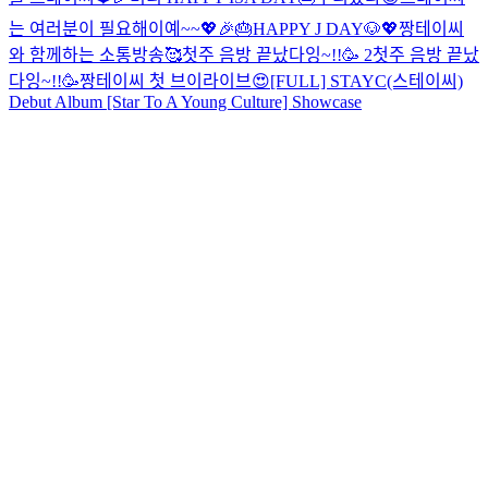
는 여러분이 필요해이예~~💖
🎉🎂HAPPY J DAY🐶💖
짱테이씨
와 함께하는 소통방송🥰
첫주 음방 끝났다잉~!!🥳 2
첫주 음방 끝났
다잉~!!🥳
짱테이씨 첫 브이라이브😍
[FULL] STAYC(스테이씨)
Debut Album [Star To A Young Culture] Showcase