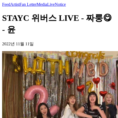
Feed
Artist
Fan Letter
Media
Live
Notice
STAYC 위버스 LIVE - 짜룽😋
- 윤
2022년 11월 11일