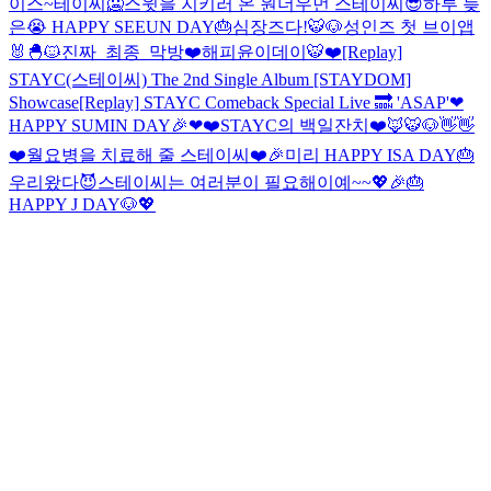
이스~테이씨🥶
스윗을 지키러 온 원더우먼 스테이씨😎
하루 늦
은😭 HAPPY SEEUN DAY🎂
심장즈다!🐯🐶
성인즈 첫 브이앱
🐰🐣🐱
진짜_최종_막방
❤️해피윤이데이🐯❤️
[Replay]
STAYC(스테이씨) The 2nd Single Album [STAYDOM]
Showcase
[Replay] STAYC Comeback Special Live 🔜 'ASAP'
❤
HAPPY SUMIN DAY🎉❤
❤️STAYC의 백일잔치❤️
🦊🐯🐶👋👋
❤️월요병을 치료해 줄 스테이씨❤️
🎉미리 HAPPY ISA DAY🎂
우리왔다😈
스테이씨는 여러분이 필요해이예~~💖
🎉🎂
HAPPY J DAY🐶💖