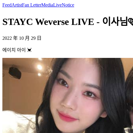
Feed
Artist
Fan Letter
Media
Live
Notice
STAYC Weverse LIVE - 이사님🩷
2022 年 10 月 29 日
에이치 아이 💓