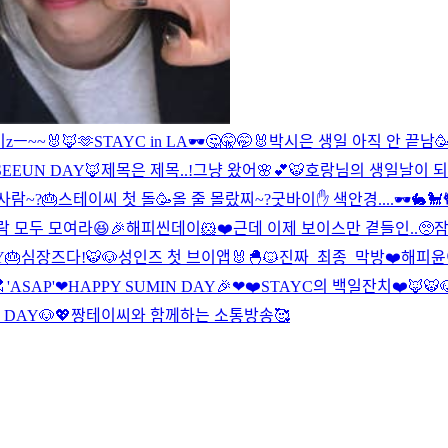
zㅡ~~🐰🦊🫶
STAYC in LA🕶
🤔🤫🤭🐰
박시은 생일 아직 안 끝남
SEEUN DAY🦊
제목은 제목..!
그냥 왔어🌸💕
🐯호랑님의 생일날이 되어
사람~?🎂
스테이씨 첫 돌🥳
올 줄 몰랐찌~?
굿바이✋ 색안경....🕶🐇🐩
 모두 모여라😆🎉
해피씬데이🐹❤️근데 이제 보이스만 곁들인..🥺
잠
Y🎂
심장즈다!🐯🐶
성인즈 첫 브이앱🐰🐣🐱
진짜_최종_막방
❤️해피윤
 'ASAP'
❤HAPPY SUMIN DAY🎉❤
❤️STAYC의 백일잔치❤️
🦊🐯
J DAY🐶💖
짱테이씨와 함께하는 소통방송🥰