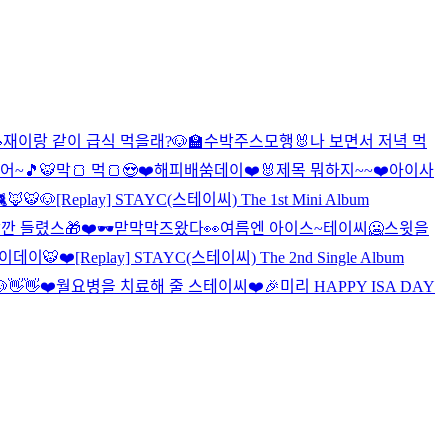

재이랑 같이 급식 먹을래?🐶🏫
수박주스
모행🐰
나 보면서 저녁 먹
~🎵🐯
막🍞 먹🍞😍❤️
해피배쑴데이❤️🐰
제목 뭐하지~~❤️
아이사
🦊🐯🐶
[Replay] STAYC(스테이씨) The 1st Mini Album
깐 들렸스🎁❤️
🕶맏막막즈왔다👀
여름엔 아이스~테이씨🥶
스윗을
이데이🐯❤️
[Replay] STAYC(스테이씨) The 2nd Single Album
👋👋
❤️월요병을 치료해 줄 스테이씨❤️
🎉미리 HAPPY ISA DAY