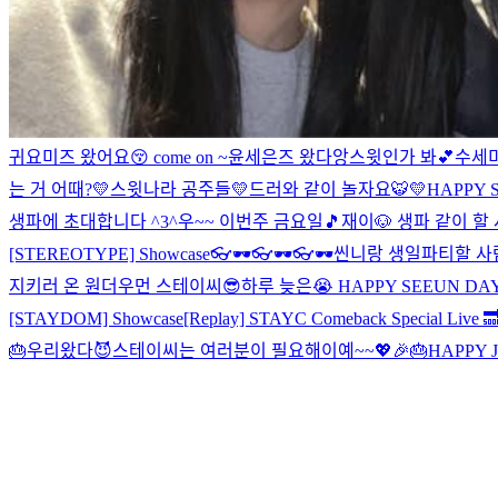
귀요미즈 왔어요😚 come on ~
윤세은즈 왔다앙
스윗인가 봐💕
수세미
는 거 어때?
💛스윗나라 공주들💛
드러와 같이 놀자요🐯
💛HAPPY 
생파에 초대합니다 ^3^
우~~ 이번주 금요일🎵
재이🐶 생파 같이 할 
[STEREOTYPE] Showcase
👓🕶👓🕶👓🕶
씬니랑 생일파티할 사람
지키러 온 원더우먼 스테이씨😎
하루 늦은😭 HAPPY SEEUN DA
[STAYDOM] Showcase
[Replay] STAYC Comeback Special Live 
🎂
우리왔다😈
스테이씨는 여러분이 필요해이예~~💖
🎉🎂HAPPY 