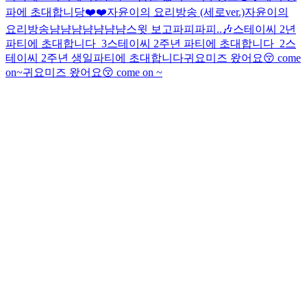
파에 초대합니당❤️❤️
자윤이의 요리방송 (세로ver.)
자윤이의
요리방송
냠냠냠냠
냠냠냠
스윗 보고파피파피..🎶
스테이씨 2년
파티에 초대합니다_3
스테이씨 2주년 파티에 초대합니다_2
스
테이씨 2주년 생일파티에 초대합니다
귀요미즈 왔어요😚 come
on~
귀요미즈 왔어요😚 come on ~