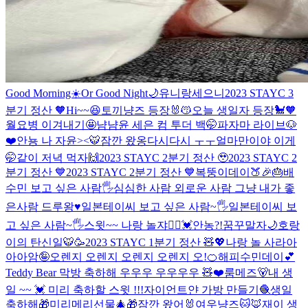
Good Morning☀️Or Good Night🌙
유니랑세으니
2023 STAYC 3
분기 정산 🧡
Hi~~😆
토끼냥즈 등장🐰😽
오늘 생일자 등장🐩🧡
월요병 이겨내기🤩
냠냠
윤 세은 컴 투더 백🤭
파자마 라이브🐶
❤️
안뇽 나 자윤><🐯
잠깐 왔옹
다시다시 ㅜㅜ
얼마만이야 이게
🤭
같이 저녁 먹자🙌
2023 STAYC 2분기 정산 🥹
2023 STAYC 2
분기 정산 💙
2023 STAYC 2분기 정산 💙
복뚱이데이🍑🎉🎂
배
수민 보고 싶은 사람🖐
심심한 사람 외로운 사람 그냥 내가 좋
은사람 드루왕♥️
일본테이씨 보고 싶은 사람~🖐
일본테이씨 보
고 싶은 사람~🖐
스윗~~ 나랑 놀쟈🙋‍♀️💓
안농?!
꿈꾸말자🌙
호랑
이의 탄신일🐯🥳
2023 STAYC 1분기 정산 🧸💖
나랑 놀 사라아
아아암🤪
오렌지 오렌지 오렌지 오렌지 오!🍊
해피수민데이💕
Teddy Bear 막방 축하해 우우우 우우우우 🧸❤️
룸메즈🐻
내 생
일 ~~ 💓 미리 축하할 스윗 !!!
자이언트얀 가방 만들기🧶
생일
축하해🎁
미리메리선물🎄🎁
잠깐 왔어🐰
여우냥즈🐱🦊
재이 생