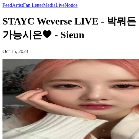
Feed
Artist
Fan Letter
Media
Live
Notice
STAYC Weverse LIVE - 박뭐든
가능시은🖤 - Sieun
Oct 15, 2023