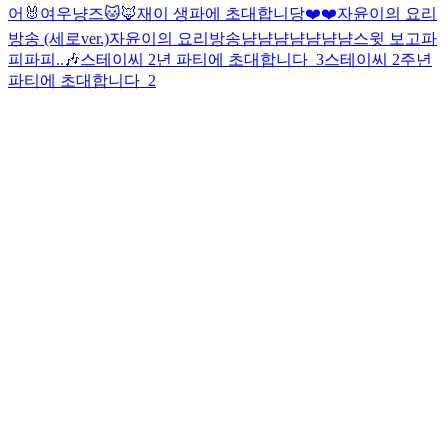
어🐰
여우냥즈🐱🦊
재이 생파에 초대합니당❤️❤️
자윤이의 요리
방송 (세로ver.)
자윤이의 요리방송
냠냠냠냠
냠냠냠
스윗 보고파
피파피..🎶
스테이씨 2년 파티에 초대합니다_3
스테이씨 2주년
파티에 초대합니다_2