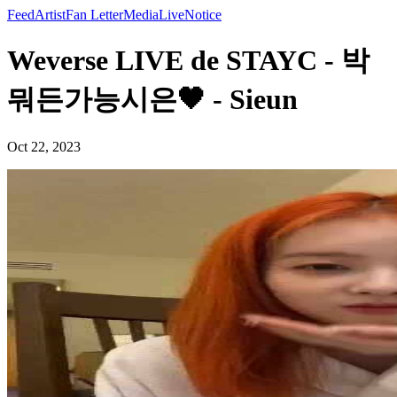
Feed
Artist
Fan Letter
Media
Live
Notice
Weverse LIVE de STAYC - 박
뭐든가능시은🖤 - Sieun
Oct 22, 2023