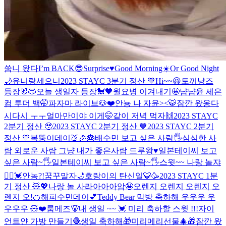
쑴니 왔다
I’m BACK😎
Surprise♥️
Good Morning☀️Or Good Night
🌙
유니랑세으니
2023 STAYC 3분기 정산 🧡
Hi~~😆
토끼냥즈
등장🐰😽
오늘 생일자 등장🐩🧡
월요병 이겨내기🤩
냠냠
윤 세은
컴 투더 백🤭
파자마 라이브🐶❤️
안뇽 나 자윤><🐯
잠깐 왔옹
다
시다시 ㅜㅜ
얼마만이야 이게🤭
같이 저녁 먹자🙌
2023 STAYC
2분기 정산 🥹
2023 STAYC 2분기 정산 💙
2023 STAYC 2분기
정산 💙
복뚱이데이🍑🎉🎂
배수민 보고 싶은 사람🖐
심심한 사
람 외로운 사람 그냥 내가 좋은사람 드루왕♥️
일본테이씨 보고
싶은 사람~🖐
일본테이씨 보고 싶은 사람~🖐
스윗~~ 나랑 놀쟈
🙋‍♀️💓
안농?!
꿈꾸말자🌙
호랑이의 탄신일🐯🥳
2023 STAYC 1분
기 정산 🧸💖
나랑 놀 사라아아아암🤪
오렌지 오렌지 오렌지 오
렌지 오!🍊
해피수민데이💕
Teddy Bear 막방 축하해 우우우 우
우우우 🧸❤️
룸메즈🐻
내 생일 ~~ 💓 미리 축하할 스윗 !!!
자이
언트얀 가방 만들기🧶
생일 축하해🎁
미리메리선물🎄🎁
잠깐 왔