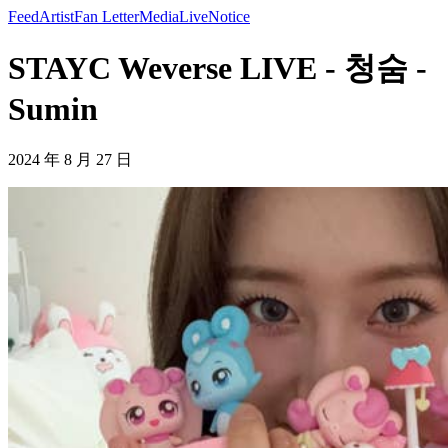
Feed
Artist
Fan Letter
Media
Live
Notice
STAYC Weverse LIVE - 청숨 -
Sumin
2024 年 8 月 27 日