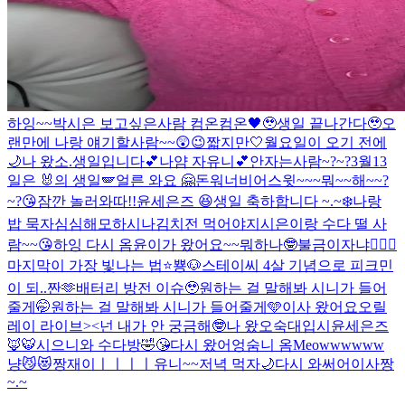
하잉~~
박시은 보고싶은사람 컴온컴온🖤
🥹
생일 끝나간다🥹
오
랜만에 나랑 얘기할사람~~😲😉
짧지만🤍
월요일이 오기 전에
🌙
나 왔소.
생일입니다💕
나얌 자유니💕
안자는사람~?~?
3월13
일은 🐰의 생일🪽
얼른 와요 🤗
돈워너비어
스윗~~~뭐~~해~~?
~?😘
잠깐 놀러와따!!
윤세은즈 😆
생일 축하합니다 ~.~
❄️
나랑
밥 묵자
심심해
모하시나
김치전 먹어야지
시은이랑 수다 떨 사
람~~😘
하잉 다시 옴
윤이가 왔어요~~
뭐하나🤓
불금이자냐❤️‍🔥🐶
마지막이 가장 빛나는 법⭐️
뿅🐶
스테이씨 4살 기념으로 피크민
이 되..
짠🫶
배터리 방전 이슈🥹
원하는 걸 말해봐 시니가 들어
줄게🤭
원하는 걸 말해봐 시니가 들어줄게🩵
이사 왔어요오
릴
레이 라이브><
넌 내가 안 궁금해🤓
나 왔오
숙대입시
윤세은즈
🦊🐯
시으니와 수다방🤣😘
다시 왔어엉
숨니 옴
Meowwwwww
냥😼😻
짱재이ㅣㅣㅣㅣ
유니~~
저녁 먹자🌙
다시 와써어
이사짱
~.~