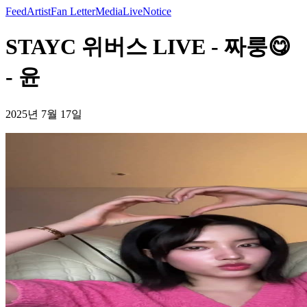
Feed
Artist
Fan Letter
Media
Live
Notice
STAYC 위버스 LIVE - 짜룽😋
- 윤
2025년 7월 17일