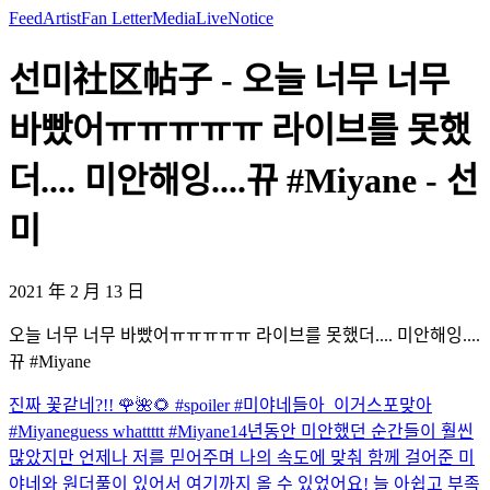
Feed
Artist
Fan Letter
Media
Live
Notice
선미社区帖子 - 오늘 너무 너무
바빴어ㅠㅠㅠㅠㅠ 라이브를 못했
더.... 미안해잉....뀨 #Miyane - 선
미
2021 年 2 月 13 日
오늘 너무 너무 바빴어ㅠㅠㅠㅠㅠ 라이브를 못했더.... 미안해잉....
뀨 #Miyane
진짜 꽃같네?!! 🌹🌺🌻 #spoiler #미야네들아_이거스포맞아
#Miyane
guess whattttt #Miyane
14년동안 미안했던 순간들이 훨씬
많았지만 언제나 저를 믿어주며 나의 속도에 맞춰 함께 걸어준 미
야네와 원더풀이 있어서 여기까지 올 수 있었어요! 늘 아쉽고 부족