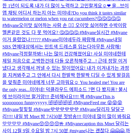
한 1년이 되도록 내가 더 많이 노력하고 고민할게요☺❤ 올...
브이
앱 채팅 어디서 하는지 아는 미야네?
Do you think it tastes similar
to watermelon or melon when you eat cucumbers?🤔🤔🤔🤔🤔
#Miyane
오이맛 싫어하는 사람 손 🙋‍♀️ 오이맛 싫어하면 수박이랑
멜론같은 것도 다 못 먹어요? 🤔🤔🤔🤔 #Miyane
실시간 #Miyane
이거 올렸었나????? #Miyane
미야녜두라 쨔량해 #Miyane
내일
SBS 연예대상에서는 민트색 드레스를 입는다
아무튼 사랑해!
#Miyane
걱정할까봐! 나는 많이 건강해졌어요! 사실 미야네한테
제일 처음으로 고백한건데 다들 모른척해주고...! 근데 정말 이겨
냈다고 생각해서 꺼낼 수 있는 말이었어요! 내가 이겨내가는 과정
을 지켜봐주고 그 안에서 다시 한발짝 한발짝 디딜 수 있게 발걸음
을 맞춰준 미야네에게 너무 고마워요☺ You healed me! You are
the only reas...
미야네! 덕클라우드 에피소드 7편 다 봤지용? 불시
에 브이라이브 할거양!!! 준비해놔요!!!! 꽥 #Miyane
This is
soooooooo funnyyyyyy 🤣🤣🤣🤣🤣 #Miyane
Feed me 😝😝😝
#Miyane
힣힣힣 #Miyane
💜💜💜💜💜💜 #Miyane
달리자 달달구
리!!!! 내일 밤 Mnet 밤 7시50분 첫방송!!! 미야네 많이 많이 봐줘요
💛💛💛💛 #Miyane
😚😚😚😚🤟 #Miyane
caption this Mnet 달리는
사이 12월 9일 수요일 밤 7시 50분 #miyane
나는 괜찮다 🤗🤗🤗 까