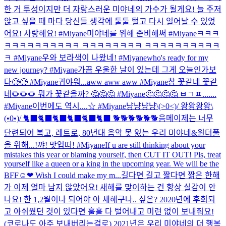
한 거 투성이지만 더 자랑스러운 미야네의 가수가 될게요! 늘 주저
앉고 싶을 때 마다 당신들 생각에 툴툴 털고 다시 일어날 수 있었
어요! 사랑해요! #Miyane
미야네를 위해 준비해써 #Miyane
ㅋㅋㅋ
ㅋㅋㅋㅋㅋㅋㅋㅋㅋㅋ ㅋㅋㅋㅋㅋㅋㅋㅋ ㅋㅋㅋㅋㅋㅋㅋㅋㅋㅋ
ㅋ #Miyane
우와 보라색이 나왔네! #Miyane
who's ready for my
new journey? #Miyane
가끔 우울한 날이 있는데 그게 오늘인가보
다🥲🥲 #Miyane
귀야워...
aww aww aww #Miyane
참 꽃같네 꽃같
네🌻🌻🌻 뭐가 꽃같을까? 🤔🤔🤔 #Miyane
🤔🤔🤔🤔 ㅂㄱㅍ.......
#Miyane
이번에도 역시....☆ #Miyane
냥냥냥냥\(>0<)/ 왕왕왕왕\
(•0•)/ 🐈‍⬛🐈‍⬛🐈‍⬛🐈‍⬛🐈‍⬛🐈‍⬛ 🐕🐕🐕🐕🐕🐕
음메
이제는 너무
단련되어 복고, 레트로, 80년대 음악 못 잃는 우리 미야네&원더풀
을 위해...!
꺄! 맛업떠! #Miyane
If u are still thinking about your
mistakes this year or blaming yourself, then CUT IT OUT! Pls, treat
yourself like a queen or a king in the upcoming year. We will be the
BFF☺❤ Wish I could make my m...
길다면 길고 짧다면 짧은 한해
가 이제 얼마 남지 않았어요! 새해를 맞이하는 건 항상 실감이 안
나요! 한 1,2월이나 되어야 아 새해구나.. 싶은? 2020년에 후회되
고 아쉬웠던 것이 있다면 훌훌 다 털어내고 미련 없이 보내줘요!
(코로나도 아주 보내버리는걸로) 2021년은 우리 미야네의 더 행복