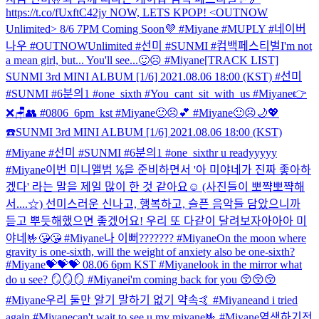
https://t.co/fUxftC42jy NOW, LETS KPOP! <OUTNOW
Unlimited> 8/6 7PM Coming Soon💜 #Miyane #MUPLY #네이버
나우 #OUTNOWUnlimited #선미 #SUNMI #컴백페스티벌
I'm not
a mean girl, but... You'll see...🙂☹ #Miyane
[TRACK LIST]
SUNMI 3rd MINI ALBUM [1/6] 2021.08.06 18:00 (KST) #선미
#SUNMI #6분의1 #one_sixth #You_cant_sit_with_us #Miyane
👉
❌🪑👥 #0806_6pm_kst #Miyane
🙂☹💕 #Miyane
🙂☹🌙💖
☎️
SUNMI 3rd MINI ALBUM [1/6] 2021.08.06 18:00 (KST)
#Miyane #선미 #SUNMI #6분의1 #one_sixth
r u readyyyyy
#Miyane
이번 미니앨범 ⅙을 준비하면서 '아 미야네가 진짜 좋아하
겠다' 라는 말을 제일 많이 한 것 같아요☺ (사진들이 뽀쨕뽀쨕해
서....☆) 선미스러운 신나고, 행복하고, 슬픈 음악들 담았으니까
듣고 뿌듯해했으면 좋겠어요! 우리 또 다같이 달려보자아아아 미
야네🤟😘😘 #Miyane
나 이뻐??????? #Miyane
On the moon where
gravity is one-sixth, will the weight of anxiety also be one-sixth?
#Miyane
💝💝💝 08.06 6pm KST #Miyane
look in the mirror what
do u see? 🪞🪞🪞 #Miyane
i'm coming back for you 😚😚😚
#Miyane
우리 둘만 알기 말하기 없기 약속🤙 #Miyane
and i tried
again #Miyane
can't wait to see u my miyane🤟 #Miyane
염색하기전