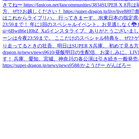
きてね〜 https://fanicon.net/fancommunities/3834
SUPER X 
方、ぜひお越しください！ https://super-dragon.jp/live/live8897/
はこれからライブリハ。 行ってきまーす。
JR東日本の指定
23:59まで！ 年に1回のスペシャルイベント。お見逃しなく🐉 https://supe
si=6Bwi86e1I0hZ_Xa5
インスタライブ、ありがとうございました✨ 明後日、愛知
ーンは今夜23:59まで。 ここだけのスペシャル特典を、ぜひゲットしてね👂 htt
り走ってるときの壮吾。
明日はSUPER X兵庫。 初めて見る方
dragon.jp/news/news9610/
昼飯
明日の生配信、お楽しみに。
LI
す！ 兵庫、愛知、宮城、神奈川の各公演は引き続き一般発売
https://super-dragon.jp/news/news9588/
かようびー がんばろー