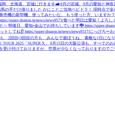
8月は福岡、北海道、宮城に行きます🚅 8月の宮城、9月の愛知
彪馬の手だけ借りました かにことご当地ベビドラ！ 現時点で全
席券売機の新型機、使ってみたいな。 もう使った方、いますか
r-dragon.jp/news/news9573/
食べた
明日は愛知！よろしくね🚅 ス
•金山でお待ちしています🐉 https://super-dragon.jp/liv
ps://super-dragon.jp/news/news9517/
にっげろー
お
も、2回目•3回目の方も、みんなで遊ぼうね。 素敵な1日になりますよう
VE TOUR 2025「SUPER X」 9月15日の大阪公演も、
を受け付けておりますが、空席が少なくなっておりますのでご予