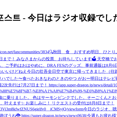
포스트 - 今日はラジオ収録でした〜 
t/fancommunities/3834
🔍秋田 食 おすすめ
明日、ひとり
日まで！ みなさまからの投票、お待ちしています🗳️ 天空橋でお会いしましょう🚃🚝
も、ご予約はおはやめに。
DRA FESのグッズ、事前通販は8月
わいいけどねえ
今日の壮吾
全日空で東京に帰ってきました（往路
リハでした〜
食べた
おきなわのときのやつ がおー
明日はテレビ収
まで！ https://app.super-dragon.jp/news/detail/10
9%E6%9C%88%E5%8F%B7-%E8%A1%A8%E7%B4%99-%E6%B8%A
線に乗りました。 色はサーモンピンクでした。
そーごくんとお
願い、叶えます✨ お楽しみに！ リクエストの受付は8月8日まで！
OB3Vi3m8kfwfZNUS6gielfv0__iCMSyjQ/viewform
今日のラジオ、聴
tps://super-dragon.jp/news/news9638/
今週もお疲れ様