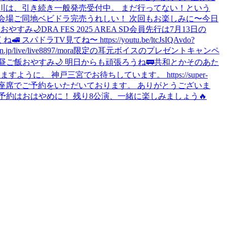
と神奈川は、引き続き一般発売受付中。 まだ行ってない！という
会場ご同地ベビドラ完売うれしい！ 次回もお楽しみに〜
今日
？
おやすみ🌙
DRA FES 2025 AREA SD会員先行は7月13日の
パドラTV見てね〜 https://youtu.be/ltcJsIQAvdo?
e/live8897/
mora限定の耳元ボイスのプレゼントキャンペ
昼ご飯
おやすみ🌙 明日からも頑張ろうね🚃
共和とかそのあた
に。 神戸三宮でお待ちしています。 https://super-
すべてのお座席でご予約をいただいております。 ありがとうございま
約はおはやめに！ 残り8公演、一緒に楽しみましょう🔥