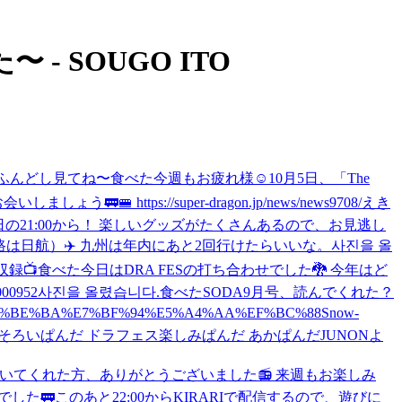
- SOUGO ITO
ふんどし見てね〜
食べた
今週もお疲れ様☺️
10月5日、「The
 https://super-dragon.jp/news/news9708/
えき
6日の21:00から！ 楽しいグッズがたくさんあるので、お見逃し
は日航）✈️ 九州は年内にあと2回行けたらいいな。
사진을 올
録📺
食べた
今日はDRA FESの打ち合わせでした🐉 今年はど
00952
사진을 올렸습니다.
食べた
SODA9月号、読んでくれた？
1%E8%BE%BA%E7%BF%94%E5%A4%AA%EF%BC%88Snow-
そろいぱんだ ドラフェス楽しみぱんだ あかぱんだ
JUNONよ
いてくれた方、ありがとうございました📻 来週もお楽しみ
でした🚃
このあと22:00からKIRARIで配信するので、遊びに