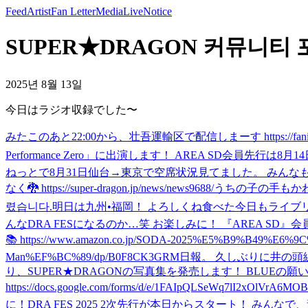
Feed
Artist
Fan Letter
Media
Live
Notice
SUPER★DRAGON 커뮤니티 
2025년 8월 13일
今日はラジオ収録でした〜
みた
このあと22:00から、壮吾運輸区で配信しまーす https://fanicon.ne
Performance Zero」に出演します！ AREA SD会員先行は8月14
ねっとで8月31日仙台→東京で空席状況見てました。 みんな
なく🐉 https://super-dragon.jp/news/news9688/
うちの子の手もか
렸습니다.
明日は九州•福岡！ よろしくね
食べた
今日もライブ
んなDRA FESになるのか…笑 お楽しみに！ 『AREA SD』会員2次先行は7月27日
📚 https://www.amazon.co.jp/SODA-2025%E5%B9%B4
Man%EF%BC%89/dp/B0F8CK3GRM
日報。 久しぶりに井の頭
り、SUPER★DRAGONの写真集を発売します！ BLUEの
https://docs.google.com/forms/d/e/1FAIpQLSeWq7lI2xOlVrA6M
に！
DRA FES 2025 2次先行が本日からスタート！ みんなで、遊ぼうね🐉 ht