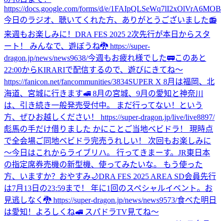
https://docs.google.com/forms/d/e/1FAIpQLSeWq7lI2xOlVrA6M
今日のラジオ、聴いてくれた方、ありがとうございました📻
来週もお楽しみに！
DRA FES 2025 2次先行が本日からスタ
ート！ みんなで、遊ぼうね🐉 https://super-
dragon.jp/news/news9638/
今週もお疲れ様でした🚃
このあと
22:00からKIRARIで配信するので、遊びにきてね〜
https://fanicon.net/fancommunities/3834
SUPER X 8月は福岡、北
海道、宮城に行きます🚅 8月の宮城、9月の愛知と神奈川
は、引き続き一般発売受付中。 まだ行ってない！という
方、ぜひお越しください！ https://super-dragon.jp/live/live8897/
彪馬の手だけ借りました かにことご当地ベビドラ！ 現時点
で全会場ご同地ベビドラ完売うれしい！ 次回もお楽しみに
〜
今日はこれからライブリハ。 行ってきまーす。
JR東日本
の指定席券売機の新型機、使ってみたいな。 もう使った
方、いますか？
おやすみ🌙
DRA FES 2025 AREA SD会員先行
は7月13日の23:59まで！ 年に1回のスペシャルイベント。お
見逃しなく🐉 https://super-dragon.jp/news/news9573/
食べた
明日
は愛知！よろしくね🚅 スパドラTV見てね〜