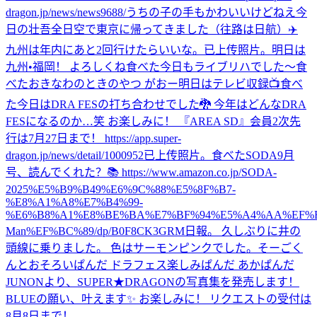
dragon.jp/news/news9688/
うちの子の手もかわいいけどねえ
今
日の壮吾
全日空で東京に帰ってきました（往路は日航）✈️
九州は年内にあと2回行けたらいいな。
已上传照片。
明日は
九州•福岡！ よろしくね
食べた
今日もライブリハでした〜
食
べた
おきなわのときのやつ がおー
明日はテレビ収録📺
食べ
た
今日はDRA FESの打ち合わせでした🐉 今年はどんなDRA
FESになるのか…笑 お楽しみに！ 『AREA SD』会員2次先
行は7月27日まで！ https://app.super-
dragon.jp/news/detail/1000952
已上传照片。
食べた
SODA9月
号、読んでくれた？📚 https://www.amazon.co.jp/SODA-
2025%E5%B9%B49%E6%9C%88%E5%8F%B7-
%E8%A1%A8%E7%B4%99-
%E6%B8%A1%E8%BE%BA%E7%BF%94%E5%A4%AA%EF%B
Man%EF%BC%89/dp/B0F8CK3GRM
日報。 久しぶりに井の
頭線に乗りました。 色はサーモンピンクでした。
そーごく
んとおそろいぱんだ ドラフェス楽しみぱんだ あかぱんだ
JUNONより、SUPER★DRAGONの写真集を発売します！
BLUEの願い、叶えます✨ お楽しみに！ リクエストの受付は
8月8日まで！