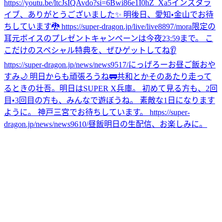
https://youtu.be/ltcJsIQAvdo?si=6Bwi86e1I0hZ_Xa5
インスタラ
イブ、ありがとうございました✨ 明後日、愛知•金山でお待
ちしています🐉 https://super-dragon.jp/live/live8897/
mora限定の
耳元ボイスのプレゼントキャンペーンは今夜23:59まで。 こ
こだけのスペシャル特典を、ぜひゲットしてね👂
https://super-dragon.jp/news/news9517/
にっげろー
お昼ご飯
おや
すみ🌙 明日からも頑張ろうね🚃
共和とかそのあたり走って
るときの壮吾。
明日はSUPER X兵庫。 初めて見る方も、2回
目•3回目の方も、みんなで遊ぼうね。 素敵な1日になります
ように。 神戸三宮でお待ちしています。 https://super-
dragon.jp/news/news9610/
昼飯
明日の生配信、お楽しみに。