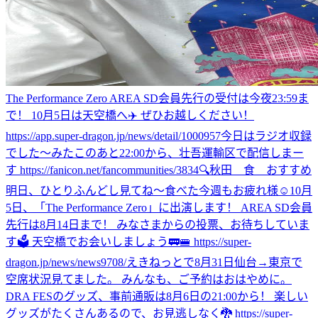
The Performance Zero AREA SD会員先行の受付は今夜23:59ま
で！ 10月5日は天空橋へ✈️ ぜひお越しください！
https://app.super-dragon.jp/news/detail/1000957
今日はラジオ収録
でした〜
みた
このあと22:00から、壮吾運輸区で配信しまー
す https://fanicon.net/fancommunities/3834
🔍秋田 食 おすすめ
明日、ひとりふんどし見てね〜
食べた
今週もお疲れ様☺️
10月
5日、「The Performance Zero」に出演します！ AREA SD会員
先行は8月14日まで！ みなさまからの投票、お待ちしていま
す🗳️ 天空橋でお会いしましょう🚃🚝 https://super-
dragon.jp/news/news9708/
えきねっとで8月31日仙台→東京で
空席状況見てました。 みんなも、ご予約はおはやめに。
DRA FESのグッズ、事前通販は8月6日の21:00から！ 楽しい
グッズがたくさんあるので、お見逃しなく🐉 https://super-