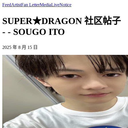
Feed
Artist
Fan Letter
Media
Live
Notice
SUPER★DRAGON 社区帖子
- - SOUGO ITO
2025 年 8 月 15 日