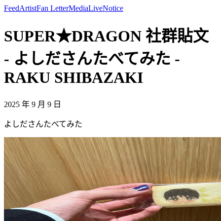
Feed
Artist
Fan Letter
Media
Live
Notice
SUPER★DRAGON 社群貼文
- よしださんたべてみた -
RAKU SHIBAZAKI
2025 年 9 月 9 日
よしださんたべてみた