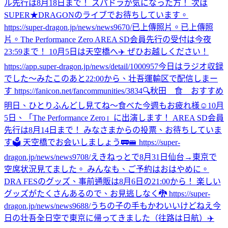
ル先行は8月18日まで！ スパドラが気になった方！ 次は
SUPER★DRAGONのライブでお待ちしています。
https://super-dragon.jp/news/news9670/
已上傳照片。
已上傳照
片。
The Performance Zero AREA SD会員先行の受付は今夜
23:59まで！ 10月5日は天空橋へ✈️ ぜひお越しください！
https://app.super-dragon.jp/news/detail/1000957
今日はラジオ収録
でした〜
みた
このあと22:00から、壮吾運輸区で配信しまー
す https://fanicon.net/fancommunities/3834
🔍秋田 食 おすすめ
明日、ひとりふんどし見てね〜
食べた
今週もお疲れ様☺️
10月
5日、「The Performance Zero」に出演します！ AREA SD会員
先行は8月14日まで！ みなさまからの投票、お待ちしていま
す🗳️ 天空橋でお会いしましょう🚃🚝 https://super-
dragon.jp/news/news9708/
えきねっとで8月31日仙台→東京で
空席状況見てました。 みんなも、ご予約はおはやめに。
DRA FESのグッズ、事前通販は8月6日の21:00から！ 楽しい
グッズがたくさんあるので、お見逃しなく🐉 https://super-
dragon.jp/news/news9688/
うちの子の手もかわいいけどねえ
今
日の壮吾
全日空で東京に帰ってきました（往路は日航）✈️