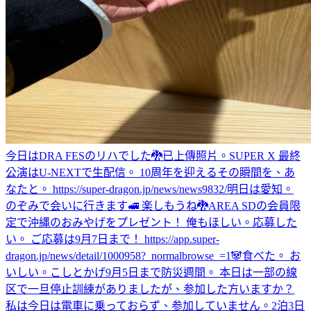
今日はDRA FESのリハでした🐉
已上傳照片。
SUPER X 最終
公演はU-NEXTで生配信。 10周年を迎えるその瞬間を、あ
なたと。 https://super-dragon.jp/news/news9832/
明日は愛知。
のぞみで会いに行きます🚅 楽しもうね🐉
AREA SDの会員限
定で沖縄のおみやげをプレゼント！ 俺もほしい。応募した
い。 ご応募は9月7日まで！ https://app.super-
dragon.jp/news/detail/1000958?_normalbrowse_=1
🐼
食べた。 お
いしい。
こしとかげ
9月5日まで防災週間。 本日は一部の線
区で一旦停止訓練がありましたが、参加した方いますか？
私は今日は電車に乗っておらず、参加していません。
2泊3日