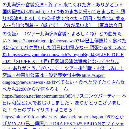
の北海道〜宮城公演、終了。 来てくれた方、ありがとう。
国内最速の320km/hで、いつものまちに帰ってきました。 残
り3公演もよろしくね😉
千歳で食べた。
明日、特急北斗乗る
人〜✋
仙台到着〜（嘘です）（気が早いよ） （写真は今日
の夜飯） （ツアー北海道&宮城、よろしくね）
どの曲見た
い？ https://super-dragon.jp/news/news9714/
已上傳照片。
食べた
Rに似ててパケ買いした
明日は初電かな〜 頑張ります🤜
みて
ね https://www.youtube.com/watch?v=eyoqBgeJ43g
LIVE TOUR
2025「SUPER X」 9月6日愛知公演は満席となっておりま
す。 ありがとうございます！ ツアー後半戦、お楽しみに！
宮城、神奈川公演は一般発売受付中🐉 https://super-
dragon.jp/news/news9780/
食べてない。
食べた
餃子たくさん食
べた🥟
22:00から配信やるよーん
https://fanicon.net/fancommunities/3834
リスニングパーティー 本
日は和哉と2人でお届けしました。 ありがとうございまし
た！ 今日のプレイリストはこちら！
https://lnk.to/10th_anniversary_playback_super_dragon_0819
とか
げかわいい
已上傳照片。
DRA FES 2025 EBiDANオフィシャ