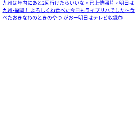
九州は年内にあと2回行けたらいいな。
已上傳照片。
明日は
九州•福岡！ よろしくね
食べた
今日もライブリハでした〜
食
べた
おきなわのときのやつ がおー
明日はテレビ収録📺