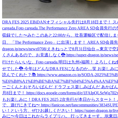
DRA FES 2025 EBiDANオフィシャル先行は8月18日まで！ スパド
cargada.
Foto cargada.
The Performance Zero AREA SD会員先行
収録でした〜
みた
このあと22:00から、壮吾運輸区で配信しまーす https://
日、「The Performance Zero」に出演します！ AREA S
dragon.jp/news/news9708/
えきねっとで8月31日仙台→東京で
くさんあるので、お見逃しなく🐉 https://super-dragon.jp/news/ne
行けたらいいな。
Foto cargada.
明日は九州•福岡！ よろしくね
せでした🐉 今年はどんなDRA FESになるのか…笑 お楽しみに！ 『AREA SD
読んでくれた？📚 https://www.amazon.co.jp/SODA-2025%E
%E6%B8%A1%E8%BE%BA%E7%BF%94%E5%A4%AA%EF%BC
ーごくんとおそろいぱんだ ドラフェス楽しみぱんだ あかぱ
月8日まで！ https://docs.google.com/forms/d/e/1FAIpQLSeWq7l
もお楽しみに！
DRA FES 2025 2次先行が本日からスタート！ みんなで、遊
で、遊びにきてね〜 https://fanicon.net/fancommunities/3834
SU
い！という方、ぜひお越しください！ https://super-dragon.jp/live/l
みに〜
今日はこれからライブリハ。 行ってきまーす。
JR東