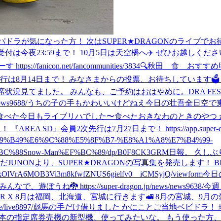
ラが気になった方！ 次はSUPER★DRAGONのライブでお待ちしています。 htt
の受付は今夜23:59まで！ 10月5日は天空橋へ✈️ ぜひお越しください！ https://ap
fanicon.net/fancommunities/3834
🔍秋田 食 おすすめ
D会員先行は8月14日まで！ みなさまからの投票、お待ちしています🗳️ 天空橋
空席状況見てました。 みんなも、ご予約はおはやめに。
DRA F
ws9688/
うちの子の手もかわいいけどねえ
今日の壮吾
全日空で
食べた
今日もライブリハでした〜
食べた
おきなわのときのやつ 
』会員2次先行は7月27日まで！ https://app.super-dragon.jp/
5%B9%B49%E6%9C%88%E5%8F%B7-%E8%A1%A8%E7%B4%99-
%88Snow-Man%EF%BC%89/dp/B0F8CK3GRM
日報。 久し
んだ
JUNONより、SUPER★DRAGONの写真集を発売します！
I2xOlVrA6MOB3Vi3m8kfwfZNUS6gielfv0__iCMSyjQ/viewform
今日
ぼうね🐉 https://super-dragon.jp/news/news9638/
今週
PER X 8月は福岡、北海道、宮城に行きます🚅 8月の宮城、
ive8897/
彪馬の手だけ借りました かにことご当地ベビドラ！
日本の指定席券売機の新型機、使ってみたいな。 もう使った方