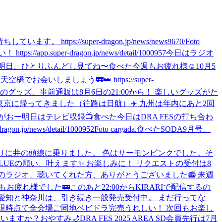
ps://super-dragon.jp/news/news9670/
Foto
p.super-dragon.jp/news/detail/1000957
今日はラジオ
明日、ひとりふんどし見てね〜
食べた
今週もお疲れ様☺️
10月5
でお会いしましょう🚃🚝 https://super-
ESのグッズ、事前通販は8月6日の21:00から！ 楽しいグッズがた
東京に帰ってきました（往路は日航）✈️ 九州は年内にあと2回
がおー
明日はテレビ収録📺
食べた
今日はDRA FESの打ち合わ
news/detail/1000952
Foto cargada.
食べた
SODA9月号、
ぶりに井の頭線に乗りました。 色はサーモンピンクでした。
そ
 BLUEの願い、叶えます✨ お楽しみに！ リクエストの受付は8
のラジオ、聴いてくれた方、ありがとうございました📻 来週
もお疲れ様でした🚃
このあと22:00からKIRARIで配信するの
9月の愛知と神奈川は、引き続き一般発売受付中。 まだ行ってな
 現時点で全会場ご同地ベビドラ完売うれしい！ 次回もお楽し
、いますか？
おやすみ🌙
DRA FES 2025 AREA SD会員先行は7月