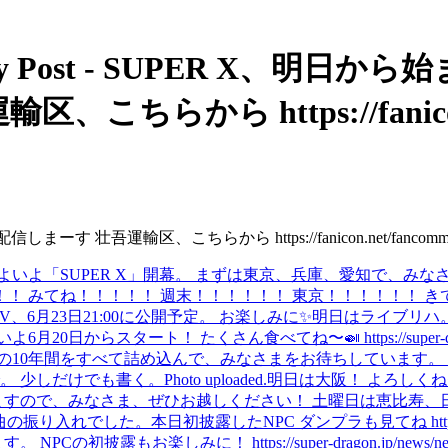
ty Post - SUPER X、明日
らから https://fanicon.net/
 壮吾運輸区、こちらから https://fanicon.net/fancommunit
 X」開幕。 まずは東京、兵庫、愛知で、みなさまをお待ちしています🐉 ht
！！ みてね！！！！！ 週末！！！！！！ 東京！！！！！！ 
V、6月23日21:00に公開予定。 お楽しみに✨
明日はライブリハ
いよ6月20日からスタート！ たくさん食べてね〜🍛 https://super-dragon.
0年間をすべて詰め込んで、みなさまをお待ちしています。 https://super-
。 少しだけでも書く。
Photo uploaded.
明日は大阪！ よろしくね
ざいますので、みなさま、ぜひお越しください！ 土曜日は恵比寿、
曲の振り入れでした。
本日初披露したNPC ダンプラも見てね https://you
初披露もお楽しみに！ https://super-dragon.jp/news/new