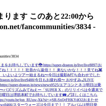
から始まります このあと22:00から
fancommunities/3834 -
ies/3834
tps://super-dragon.jp/live/live8897/
お
きてね！！！！！ 壮吾から返信！！ 来ないかな！！！
見てね👾
。 いよいよツアー始まるね〜
今日は撮影&打ち合わせでした
jp/live/live9488/
今日もお疲れ様〜 おやすみ🌙
LIVE
dragon.jp/news/news9525/
エアコンとネコ
明日は乗
〜
バズリズムみてねえー
「SUPER X」のリリイベは今週末で
日曜日は堺筋本町でお待ちしています🚃 🔗詳しくはこちら
tu.be/jon_RUuw-Xk?si=-ySR-SxQrFHKYdO2
おまたせ
s9466/
スターウォーズは今日まで！！ アルバムは明日発