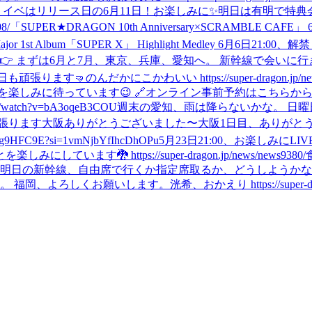
リイベはリリース日の6月11日！お楽しみに✨
明日は有明で特典
08/
「SUPER★DRAGON 10th Anniversary×SCRAMB
ajor 1st Album「SUPER X」 Highlight Medley 6月6日21:00、解禁 h
ます👉 まずは6月と7月、東京、兵庫、愛知へ。 新幹線で会いに
日も頑張ります🤜
のんだ
かにこかわいい https://super-dragon.jp/ne
ます😉 🔗オンライン事前予約はこちらから https://super-d
watch?v=bA3oqeB3COU
週末の愛知、雨は降らないかな。 日曜
張ります
大阪ありがとうございました〜
大阪1日目、ありがとう
FC9E?si=1vmNjbYfIhcDhOPu
5月23日21:00、お楽しみに
LI
す🐉 https://super-dragon.jp/news/news9380/
明日の新幹線、自由席で行くか指定席取るか、どうしようかな
。 福岡、よろしくお願いします。
洸希、おかえり https://super-dra