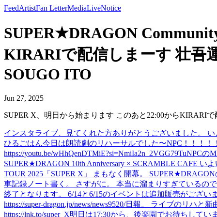
Feed
Artist
Fan Letter
Media
Live
Notice
SUPER★DRAGON Communi
KIRARIで配信しまーす 壮吾運輸区、こち
SOUGO ITO
Jun 27, 2025
SUPER X、明日から始まります このあと22:00からKIRARIで配信しまーす
インスタライブ、見てくれた方ありがとうございました。 いよいよ「SUPER
ひるごはん
今日は朗読劇のリハーサルでした〜
NPC！！！！
https://youtu.be/wHhQenDTMiE?si=NmiIa2n_2VGG79Tu
NPCのM
SUPER★DRAGON 10th Anniversary × SCRAMBLE CAFE いよ
TOUR 2025「SUPER X」 まもなく開幕。 SUPER★DRAGONの1
車記録ノート書く。 さすがに。 本当に溜まりすぎているので
終了となります。 6/14と6/15のイベントは追加販売がご
https://super-dragon.jp/news/news9520/
日報。 ライブのリハと新
https://lnk.to/super_X
明日は17:30から、後楽園でお待ちしています。 NPCの