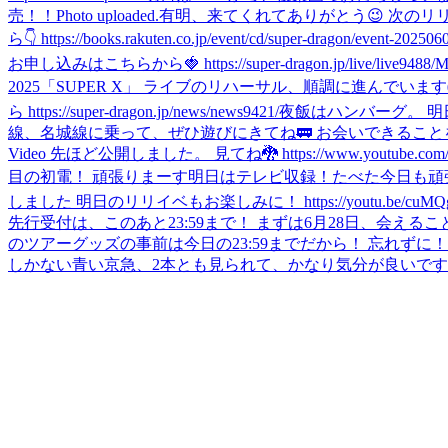
売！！
Photo uploaded.
有明、来てくれてありがとう😉 次のリ
ら👇 https://books.rakuten.co.jp/event/cd/super-dragon/event-202506
お申し込みはこちらから🍓 https://super-dragon.jp/live/live9488/
M
2025「SUPER X」 ライブのリハーサル、順調に進んでい
ら https://super-dragon.jp/news/news9421/
夜飯はハンバーグ。 明
線、名城線に乗って、ぜひ遊びにきてね🚃 お会いできることを楽しみに待ってい
Video 先ほど公開しました。 見てね🐉 https://www.youtube.com/
目の初電！ 頑張りまーす
明日はテレビ収録！
たべた
今日も頑
しました 明日のリリイベもお楽しみに！ https://youtu.be/cuMQg9H
先行受付は、このあと23:59まで！ まずは6月28日、会えることを楽しみにしていま
のツアーグッズの事前は今日の23:59までだから！ 忘れずに！
しかない青い京急、2本とも見られて、かなり気分が良いです