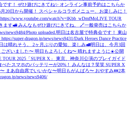
会です！ ぜひ遊びにきてね✨ オンライン事前予約はこちらか
LE CAFE」 6月20日から開催！ スペシャルコラボメニュー、お楽しみに！
ttps://www.youtube.com/watch?v=lKbb_wDmfMo
LIVE TOUR
行きます🚅 みんなもぜひ遊びにきてね。 🔗一般発売はこちらか
ws/news9484/
Photo uploaded.
明日は名古屋で特典会です！ 東山
ragon.jp/news/news9431/
Dark Heroes Dance Practice
日は晴れそう。 2ヶ月ぶりの愛知、楽しみ🚅
明日は、今月3回
ございました〜 明日もよろしくね〜 晴れますように☀️
公開
VE TOUR 2025「SUPER X」 東京、神奈川公演のプレイガイド
食べた
スマホのバッテリーが20%！ みんなは？笑笑 SUPER X
〜 まあ自由席でいいかな〜
明日もがんばろ〜 おやすみ💤
2本
gon.jp/news/news9406/