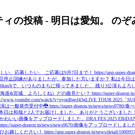
ニティの投稿 - 明日は愛知。 の
募は9月7日まで！ https://app.super-dragon.jp/news/d
一旦停止訓練がありましたが、参加した方いますか？ 私は今日
0km/hで、いつものまちに帰ってきました。 残り3公演もよろし
北海道&宮城、よろしくね）
どの曲見たい？ https://super-dragon.jp/
//www.youtube.com/watch?v=eyoqBgeJ43g
LIVE TOUR 202
 https://super-dragon.jp/news/news9780/
食べ
本日は和哉と2人でお届けしました。 ありがとうございました
かわいい
画像をアップロードしました。
DRA FES 2025 
r-dragon.jp/news/news9670/
画像をアップロードしまし
https://app.super-dragon.jp/news/detail/100095