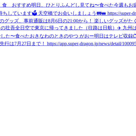
田 食 おすすめ
明日、ひとりふんどし見てね〜
食べた
今週もお疲
️ 天空橋でお会いしましょう🚃🚝 https://super-dragon.jp
ESのグッズ、事前通販は8月6日の21:00から！ 楽しいグッズがたくさんあ
日の壮吾
全日空で東京に帰ってきました（往路は日航）✈️ 九州
でした〜
食べた
おきなわのときのやつ がおー
明日はテレビ収録
 https://app.super-dragon.jp/news/detail/10009