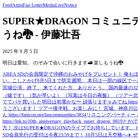
Feed
Artist
Fan Letter
Media
Live
Notice
SUPER★DRAGON コミュ
うね🐉 - 伊藤壮吾
2025 年 9 月 5 日
明日は愛知。 のぞみで会いに行きます🚅 楽しもうね🐉
AREA SDの会員限定で沖縄のおみやげをプレゼント！ 俺もほしい。応募したい。 ご応
い。
こしとかげ
9月5日まで防災週間。 本日は一部の線区で
宮城公演、終了。 来てくれた方、ありがとう。 国内最速の32
（嘘です）（気が早いよ） （写真は今日の夜飯） （ツアー
ててパケ買いした
明日は初電かな〜 頑張ります🤜
みてね https:
うございます！ ツアー後半戦、お楽しみに！ 宮城、神奈川公演は一般発売受付中🐉
ん https://fanicon.net/fancommunities/3834
リスニングパーティー 
https://lnk.to/10th_anniversary_playback_super_dragon_0819
とかげ
方！ 次はSUPER★DRAGONのライブでお待ちしています。 https://supe
SD会員先行の受付は今夜23:59まで！ 10月5日は天空橋へ✈️ ぜひお越しください！ 