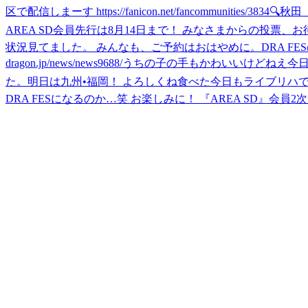
区で配信しまーす https://fanicon.net/fancommunities/3834
🔍秋
AREA SD会員先行は8月14日まで！ みなさまからの投票、お待ちしています🗳
状況見てました。 みんなも、ご予約はおはやめに。
DRA F
dragon.jp/news/news9688/
うちの子の手もかわいいけどねえ
今
た。
明日は九州•福岡！ よろしくね
食べた
今日もライブリハ
DRA FESになるのか…笑 お楽しみに！ 『AREA SD』会員2次先行は7月27日まで！