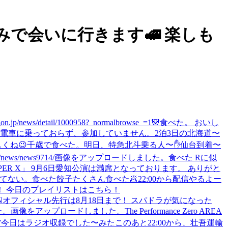
ぞみで会いに行きます🚅 楽しも
etail/1000958?_normalbrowse_=1
🐼
食べた。 おいし
は電車に乗っておらず、参加していません。
2泊3日の北海道〜
くね😉
千歳で食べた。
明日、特急北斗乗る人〜✋
仙台到着〜
news/news9714/
画像をアップロードしました。
食べた Rに似
5「SUPER X」 9月6日愛知公演は満席となっております。 ありがと
てない。
食べた
餃子たくさん食べた🥟
22:00から配信やるよー
！ 今日のプレイリストはこちら！
EBiDANオフィシャル先行は8月18日まで！ スパドラが気になった
た。
画像をアップロードしました。
The Performance Zero AREA
7
今日はラジオ収録でした〜
みた
このあと22:00から、壮吾運輸