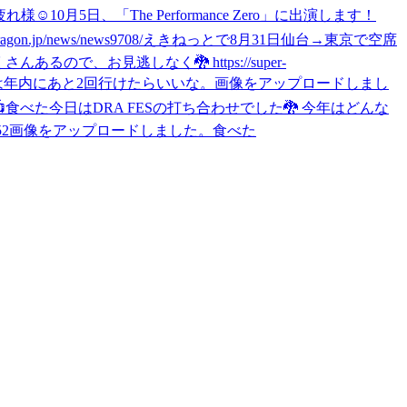
れ様☺️
10月5日、「The Performance Zero」に出演します！
/news/news9708/
えきねっとで8月31日仙台→東京で空席
るので、お見逃しなく🐉 https://super-
は年内にあと2回行けたらいいな。
画像をアップロードしまし

食べた
今日はDRA FESの打ち合わせでした🐉 今年はどんな
52
画像をアップロードしました。
食べた