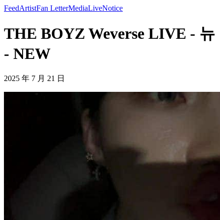
Feed
Artist
Fan Letter
Media
Live
Notice
THE BOYZ Weverse LIVE - 뉴
- NEW
2025 年 7 月 21 日