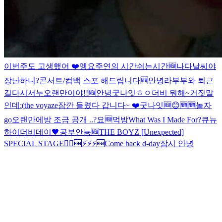
이번주도 고생했어 ❤️
엥
요
주연의 시간
쉬는시간
🆕
나다
날씨야
장난하니?
콘서트/컴백 스포 해드립니다
🆕
안녕
라부부와 퇴근
길
다시
서누
오랜만이야!!
🆕
안녕
굿나잇
ㅎㅇ
더비 뭐해~
거짓말
인데
:(
the voyaze
잠깐 들렸다 갑니다~ ❤️
굿나잇
🆕
😊
🆕
🆕
놀자
go
오랜만에
방 조금 공개 ..?
요
🆕
먹방
What Was I Made For?
큐뉴
하이
더비데이🖤
공부
안뇽
🆕
THE BOYZ [Unexpected]
SPECIAL STAGE
🏃‍♂️
🆕
⚡️⚡️⚡️
🆕
Come back d-day
잠시 안녕