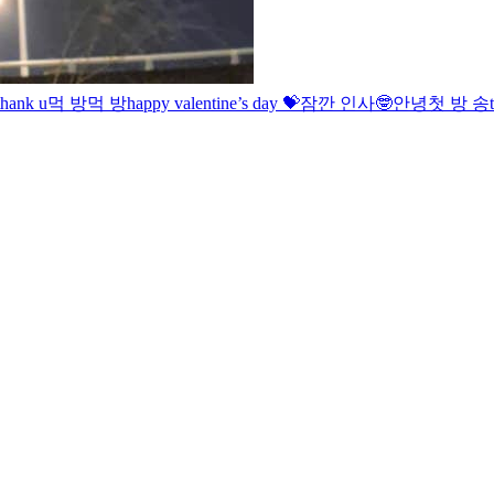
thank u
먹 방
먹 방
happy valentine’s day 💝
잠깐 인사🤓
안녕
첫 방 송