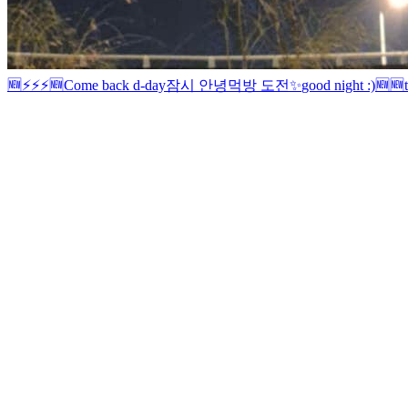
🆕
⚡️⚡️⚡️
🆕
Come back d-day
잠시 안녕
먹방 도전
✨
good night :)
🆕
🆕