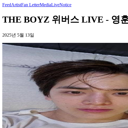
Feed
Artist
Fan Letter
Media
Live
Notice
THE BOYZ 위버스 LIVE - 영훈
2025년 5월 13일