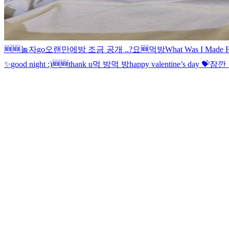
🆕
🆕
놀자
go
오랜만에
방 조금 공개 ..?
요
🆕
먹방
What Was I Made F
✨
good night :)
🆕
🆕
thank u
먹 방
먹 방
happy valentine’s day 💝
잠깐 