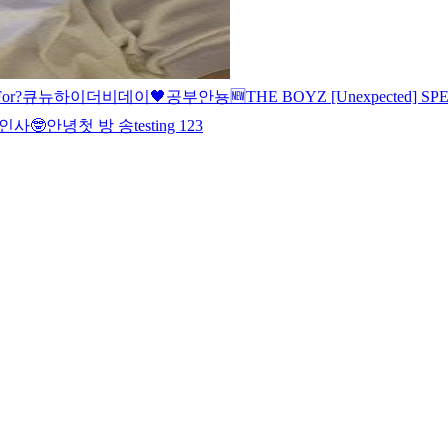
or?
큐뉴
하이
더비데이🖤
공부
안뇽
🆕
THE BOYZ [Unexpected] S
인사🤓
안녕
첫 방 송
testing 123