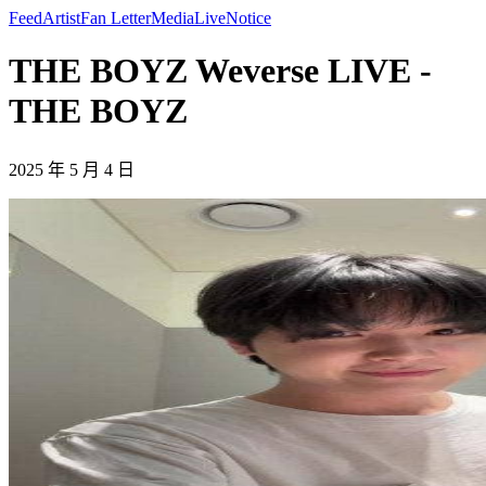
Feed
Artist
Fan Letter
Media
Live
Notice
THE BOYZ Weverse LIVE -
THE BOYZ
2025 年 5 月 4 日