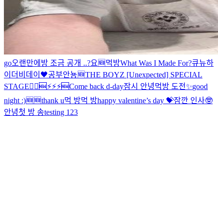
go
오랜만에
방 조금 공개 ..?
요
🆕
먹방
What Was I Made For?
큐뉴
하
이
더비데이🖤
공부
안뇽
🆕
THE BOYZ [Unexpected] SPECIAL
STAGE
🏃‍♂️
🆕
⚡️⚡️⚡️
🆕
Come back d-day
잠시 안녕
먹방 도전
✨
good
night :)
🆕
🆕
thank u
먹 방
먹 방
happy valentine’s day 💝
잠깐 인사🤓
안녕
첫 방 송
testing 123