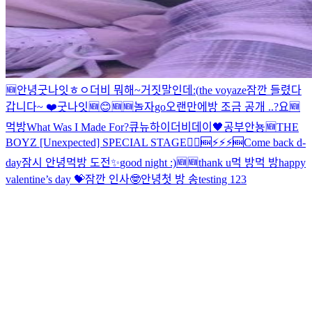
🆕
안녕
굿나잇
ㅎㅇ
더비 뭐해~
거짓말인데
:(
the voyaze
잠깐 들렸다
갑니다~ ❤️
굿나잇
🆕
😊
🆕
🆕
놀자
go
오랜만에
방 조금 공개 ..?
요
🆕
먹방
What Was I Made For?
큐뉴
하이
더비데이🖤
공부
안뇽
🆕
THE
BOYZ [Unexpected] SPECIAL STAGE
🏃‍♂️
🆕
⚡️⚡️⚡️
🆕
Come back d-
day
잠시 안녕
먹방 도전
✨
good night :)
🆕
🆕
thank u
먹 방
먹 방
happy
valentine’s day 💝
잠깐 인사🤓
안녕
첫 방 송
testing 123