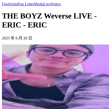
Feed
Artist
Fan Letter
Media
Live
Notice
THE BOYZ Weverse LIVE -
ERIC - ERIC
2025 年 6 月 26 日