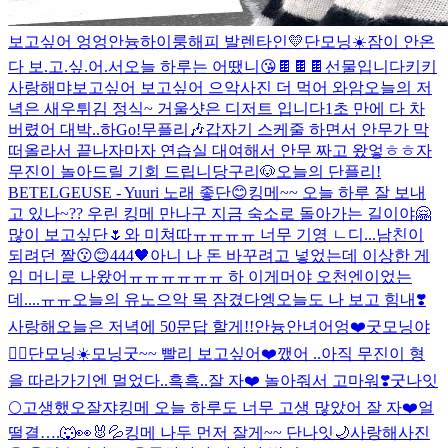
보고싶어 엉엉
안늉
하이룽
해피 발렌타인💛
단모닝☀️
잠이 안온
다 보.고.싶.어.서
오늘 하루는 어땠니
😘
🍫🍫🍫선물입니다
키키
사랑해
먀
보고싶어 보고싶어 으악
사진 더 먹어 와암
오늘의 저
녁은 새우튀김 정식~ 거울샷은 디저트 입니다
1초 만에 다 차
버렸어 대박..
하
Go!
무플리🎶
갑자기 스케줄 하면서 안무가 막
떠올라서 끝나자마자 연습실 대여해서 안무 짜고 왔엏ㅎㅎ
자
무진이 놀아드릴 기회 드립니당구리🐶
오늘의 단플리!
BETELGEUSE - Yuuri 노래 좋단😊
킹메~~ 오늘 하루 잘 보내
고 있나~?? 우린 킹메 만나구 지금 숙소로 돌아가는 길이야🤗
많이 보고싶단🌷
와 미쳐따ㅠㅠㅠㅠ 너무 기영 ㄴ디...
남친이
되려던 짤
😗😊
444🖤
아니 나 돈 바꾸려고 넣었는데 이상한 게
임 머니로 나왔어ㅠㅠㅠㅠㅠㅠ 하 이게머야 오천엔이었는
데....ㅠㅠ
오늘의 유노
으악 목 잠겼다
엥
오늘도 나 보고 힘내❣️
사랑해
오늘은 저녁에 50문답 할게!!
안늉
안녀어엉❤️
굿모닝야
❤️‍🔥
단모닝☀️
모닝굿~~ 빨리 보고싶어❤️
깼어 ..
아직 무진이 형
을 따라가기엔 멀었다..흑흑..잘 자❤️ 놀아줘서 고마워❣️
굿나잇
🌕
고생했오
잘쟈
킹메 오늘 하루도 너무 고생 많았어 잘 자❤️
얼
떨결….🐺👀🐰💦
킹메 나두 먼저 잘게~~ 단나잇🌙
사랑해
사진