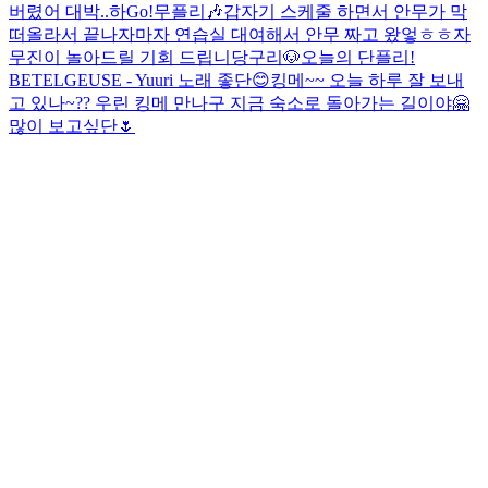
버렸어 대박..
하
Go!
무플리🎶
갑자기 스케줄 하면서 안무가 막
떠올라서 끝나자마자 연습실 대여해서 안무 짜고 왔엏ㅎㅎ
자
무진이 놀아드릴 기회 드립니당구리🐶
오늘의 단플리!
BETELGEUSE - Yuuri 노래 좋단😊
킹메~~ 오늘 하루 잘 보내
고 있나~?? 우린 킹메 만나구 지금 숙소로 돌아가는 길이야🤗
많이 보고싶단🌷