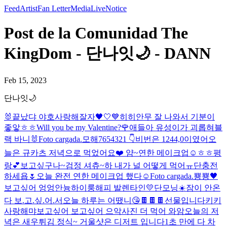
Feed
Artist
Fan Letter
Media
Live
Notice
Post de la Comunidad The
KingDom - 단나잇🌙 - DANN
Feb 15, 2023
단나잇🌙
🐰
끝났댜 야호
사랑해
잘자🖤🤍💙
히히
안무 잘 나와서 기분이
좋앟ㅎㅎ
Will you be my Valentine?🌹
애들아 유성이가 괴롭혀
블
랙 바니🐰
Foto cargada.
모해
7654321 👇
비번은 1244,0이였어
오
늘은 규카츠 저녁으로 먹었어요❤️ 얌~
연한 메이크업☺️
ㅎㅎ
평
랑💕
보고싶구나~
검정 셔츄~
하 내가 널 어떻게 먹어ㅠ
단충전
하세욥🌷
오늘 완전 연한 메이크업 했다☺️
Foto cargada.
뿅뿅🖤
보고싶어 엉엉
안늉
하이룽
해피 발렌타인💛
단모닝☀️
잠이 안온
다 보.고.싶.어.서
오늘 하루는 어땠니
😘
🍫🍫🍫선물입니다
키키
사랑해
먀
보고싶어 보고싶어 으악
사진 더 먹어 와암
오늘의 저
녁은 새우튀김 정식~ 거울샷은 디저트 입니다
1초 만에 다 차