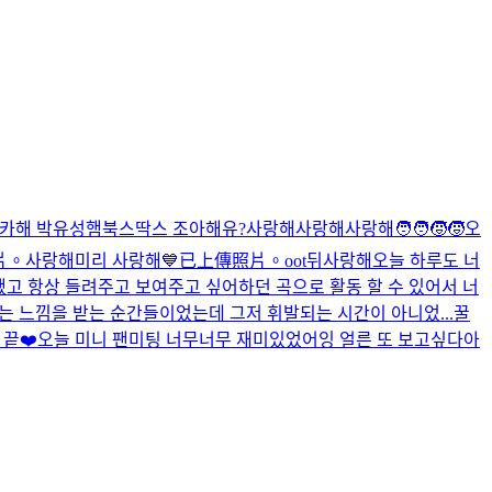
카해 박유성
햄북스딱스 조아해유?
사랑해
사랑해
사랑해
🧑‍🧑‍🧒‍🧒
오
片。
사랑해
미리 사랑해
💙
已上傳照片。
oot뒤
사랑해
오늘 하루도 너
했고 항상 들려주고 보여주고 싶어하던 곡으로 활동 할 수 있어서 너
는 느낌을 받는 순간들이었는데 그저 휘발되는 시간이 아니었...
꿀
 끝❤️
오늘 미니 팬미팅 너무너무 재미있었어잉 얼른 또 보고싶다아