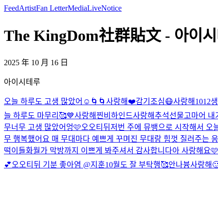
Feed
Artist
Fan Letter
Media
Live
Notice
The KingDom社群貼文 - 아이시
2025 年 10 月 16 日
아이시테루
오늘 하루도 고생 많았어☺️
🌀🌀
사랑해
❤️
감기조심😷
사랑해
1012
생
늘 하루도 마무리🥰
💙
사랑해
찐비하인드
사랑해
추석선물
고마어 내
무너무 고생 많았어엉🩷
오오티뒤
저번 주에 뮤뱅으로 시작해서 오늘
무 행복했어요 매 무대마다 예쁘게 꾸며진 무대랑 힘껏 질러주는 응
떡이들
화월가 막방까지 이쁘게 봐주셔서 감사합니다아 사랑해요
💕
오오티뒤 기분 좋아염 @지훈
10월도 잘 부탁행🥰
안나븅
사랑해
