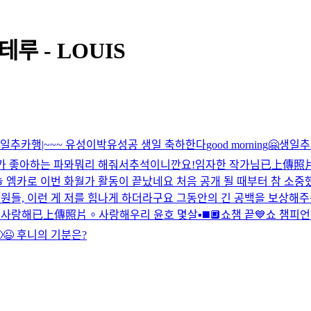
테루 - LOUIS
일추카행|~~~ 유성이
박유성공 생일 축하한다
good morning🤗
생일추
가 좋아하는 파뫄뭐리 해줘서
추석이니깐요!
임자한 작가님
已上傳照
 엠카로 이번 화월가 활동이 끝났네요 처음 공개 될 때부터 참 소중
원들, 이런 게 저를 힘나게 하더라구요 그동안의 긴 공백을 보상해주

사랑해
已上傳照片。
사랑해
우리 윤호 몇살
▪️◼️🔲
쇼챔 끝💙
쇼 챔피언
😉 후니의 기분은?