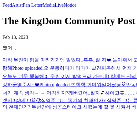
Feed
Artist
Fan Letter
Media
Live
Notice
The KingDom Community Post
Feb 13, 2023
깼어 ..
아직 무진이 형을 따라가기엔 멀었다..흑흑..잘 자❤️ 놀아줘서 고
랑해
Photo uploaded.
오 운동하다가 타마마 발견
피곤해서 먼저
오늘도 너무 행복해🌷 우린 이제 밥먹으러 가는데! 킹메는 저녁 
강하군
영준시~❤️
Photo uploaded.
뜨학학 귀여워
일어났당🐰
안농
너가 계속 생각나 나 어떡하지?
깨버렸어..
잘자💕
하이고🐰…….
겠지!!
킹메!!!!🐰🥲
심영준 그는 뽑기의 천재인가? 심영준 그는 
의 천재인가? 두번만에 성공
스테이크 시켰는데 잘 못 시켜서 