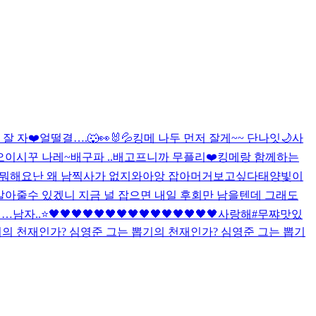
잘 자❤️
얼떨결….🐺👀🐰💦
킹메 나두 먼저 잘게~~ 단나잇🌙
사
오이시꾸 나레~
배구파 ..
배고프니까 무플리❤️
킹메랑 함께하는
뭐해요
난 왜 남찍사가 없지
와아앙 잡아머거
보고싶다
태양빛이
 알아줄수 있겠니 지금 널 잡으면 내일 후회만 남을텐데 그래도
남자..⭐️
🖤🖤🖤🖤🖤🖤🖤🖤🖤🖤🖤🖤🖤🖤🖤
사랑해
#무쨔
맛있
기의 천재인가? 심영준 그는 뽑기의 천재인가? 심영준 그는 뽑기