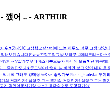
 - 깼어 .. - ARTHUR
마워❣️
굿나잇🌕
고생했오
잘쟈
킹메 오늘 하루도 너무 고생 많았어 
 기절해보겠습니다유ㅠㅠ
꼬집꼬집
그냥 보라구🤔
메리크리스마스
먹었나~??
알라부우
다이스키❤️
오늘자 바니의 모습💗
난 행복해!!
아 .. 졸려
단모닝☀️
굿모닝야
한없이 널 바라만 보고 있어 내 마음
너덜너덜 그래도 킹메랑 놀아서 좋았다❤️
Photo uploaded.
시부야의…
뽑기의 천재인가? 심영준 그는 뽑기의 천재인가? 심영준 그는 뽑
생고기 먹었어
동시기랑 숙소가용🐶
숙소로 도망갈거야!