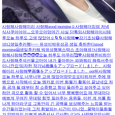
사랑해
사랑해
미리 사랑해
good morning☺️
사랑해
더킹덤 저녁
식사
쿠아아아ㅡ으우으아앙
여긴 사실 단톡임
사랑해
아이시테
루
오늘 하루도 고생 많았어☺️
🌀🌀
사랑해
❤️
감기조심😷
사랑해
1012
생일추카행|~~~ 유성이
박유성공 생일 축하한다
good
morning🤗
생일추카해 박유성
햄북스딱스 조아해유?
사랑해
사
랑해
사랑해
🧑‍🧑‍🧒‍🧒
오늘 하루도 마무리🥰
💙
사랑해
찐비하인
드
사랑해
추석선물
고마어 내가 좋아하는 파뫄뭐리 해줘서
추석
이니깐요!
임자한 작가님
画像をアップロードしました。
사랑
해
미리 사랑해
💙
画像をアップロードしました。
oot뒤
사랑해
오늘 하루도 너무너무 고생 많았어엉🩷
오오티뒤
저번 주에 뮤
뱅으로 시작해서 오늘 엠카로 이번 화월가 활동이 끝났네요 처
음 공개 될 때부터 참 소중했고 항상 들려주고 보여주고 싶어
하던 곡으로 활동 할 수 있어서 너무 행복했어요 매 무대마다
예쁘게 꾸며진 무대랑 힘껏 질러주는 응원들, 이런 게 저를 힘
나게 하더라구요 그동안의 긴 공백을 보상해주는 느낌을 받는
순간들이었는데 그저 휘발되는 시간이 아니었...
꿀떡이들
화월
가 막방까지 이쁘게 봐주셔서 감사합니다아 사랑해요🩷
사랑