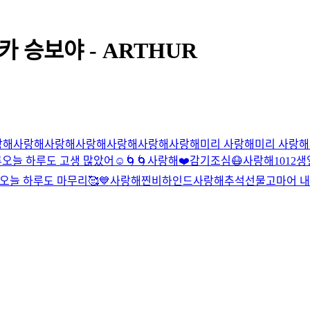
카 승보야 - ARTHUR
랑해
사랑해
사랑해
사랑해
사랑해
사랑해
사랑해
미리 사랑해
미리 사랑해
루
오늘 하루도 고생 많았어☺️
🌀🌀
사랑해
❤️
감기조심😷
사랑해
1012
생
오늘 하루도 마무리🥰
💙
사랑해
찐비하인드
사랑해
추석선물
고마어 내