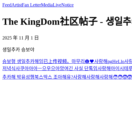
Feed
Artist
Fan Letter
Media
Live
Notice
The KingDom社区帖子 - 생일추
2025 年 11 月 1 日
생일추카 승보야
승보형 생일추카해잉
已上传视频。
마무리🎃🖤
사랑해
pg
HeLlo
사
저녁식사
쿠아아아ㅡ으우으아앙
여긴 사실 단톡임
사랑해
아이시테
추카해 박유성
햄북스딱스 조아해유?
사랑해
사랑해
사랑해
🧑‍🧑‍🧒‍🧒