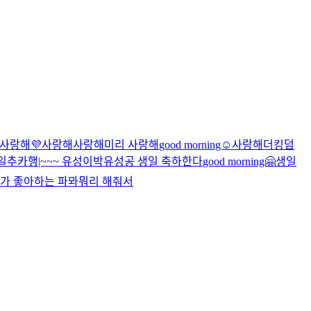
사랑해
💜
사랑해
사랑해
미리 사랑해
good morning☺️
사랑해
더킹덤
일추카행|~~~ 유성이
박유성공 생일 축하한다
good morning🤗
생일
가 좋아하는 파뫄뭐리 해줘서