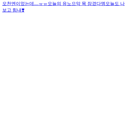
오천엔이었는데....ㅠㅠ
오늘의 유노
으악 목 잠겼다
엥
오늘도 나
보고 힘내❣️