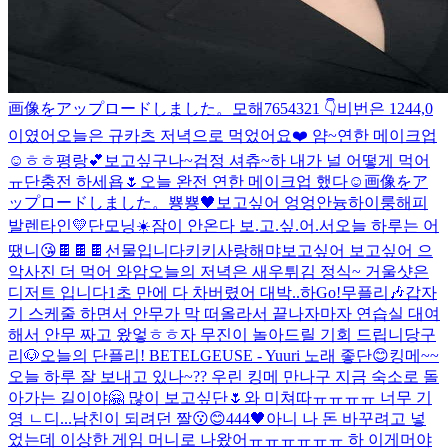
画像をアップロードしました。
모해
7654321 👇
비번은 1244,0
이였어
오늘은 규카츠 저녁으로 먹었어요❤️ 얌~
연한 메이크업
☺️
ㅎㅎ
평랑💕
보고싶구나~
검정 셔츄~
하 내가 널 어떻게 먹어
ㅠ
단충전 하세욥🌷
오늘 완전 연한 메이크업 했다☺️
画像をア
ップロードしました。
뿅뿅🖤
보고싶어 엉엉
안늉
하이룽
해피
발렌타인💛
단모닝☀️
잠이 안온다 보.고.싶.어.서
오늘 하루는 어
땠니
😘
🍫🍫🍫선물입니다
키키
사랑해
먀
보고싶어 보고싶어 으
악
사진 더 먹어 와암
오늘의 저녁은 새우튀김 정식~ 거울샷은
디저트 입니다
1초 만에 다 차버렸어 대박..
하
Go!
무플리🎶
갑자
기 스케줄 하면서 안무가 막 떠올라서 끝나자마자 연습실 대여
해서 안무 짜고 왔엏ㅎㅎ
자 무진이 놀아드릴 기회 드립니당구
리🐶
오늘의 단플리! BETELGEUSE - Yuuri 노래 좋단😊
킹메~~
오늘 하루 잘 보내고 있나~?? 우린 킹메 만나구 지금 숙소로 돌
아가는 길이야🤗 많이 보고싶단🌷
와 미쳐따ㅠㅠㅠㅠ 너무 기
영 ㄴ디...
남친이 되려던 짤
😗😊
444🖤
아니 나 돈 바꾸려고 넣
었는데 이상한 게임 머니로 나왔어ㅠㅠㅠㅠㅠㅠ 하 이게머야