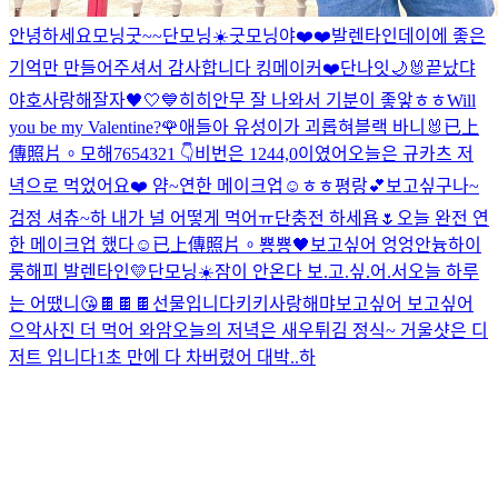
안녕하세요
모닝굿~~
단모닝☀️
굿모닝야❤️❤️
발렌타인데이에 좋은
기억만 만들어주셔서 감사합니다 킹메이커❤️
단나잇🌙
🐰
끝났댜
야호
사랑해
잘자🖤🤍💙
히히
안무 잘 나와서 기분이 좋앟ㅎㅎ
Will
you be my Valentine?🌹
애들아 유성이가 괴롭혀
블랙 바니🐰
已上
傳照片。
모해
7654321 👇
비번은 1244,0이였어
오늘은 규카츠 저
녁으로 먹었어요❤️ 얌~
연한 메이크업☺️
ㅎㅎ
평랑💕
보고싶구나~
검정 셔츄~
하 내가 널 어떻게 먹어ㅠ
단충전 하세욥🌷
오늘 완전 연
한 메이크업 했다☺️
已上傳照片。
뿅뿅🖤
보고싶어 엉엉
안늉
하이
룽
해피 발렌타인💛
단모닝☀️
잠이 안온다 보.고.싶.어.서
오늘 하루
는 어땠니
😘
🍫🍫🍫선물입니다
키키
사랑해
먀
보고싶어 보고싶어
으악
사진 더 먹어 와암
오늘의 저녁은 새우튀김 정식~ 거울샷은 디
저트 입니다
1초 만에 다 차버렸어 대박..
하