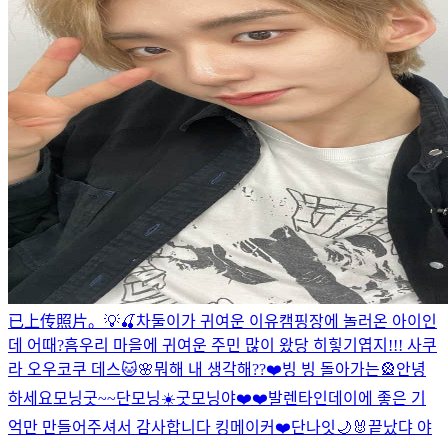
已上传照片。
💡🍒
차둘이가 귀여운 이유
캠핑장에 놀러온 아이인
데 어때?
흠
우리 마을에 귀여운 주민 많이 왔당 히힣
기엽지!!! 사쿠
라 오우코쿠 데스🐱🌸
뭐해 내 생각해??❤️
빙 빙 돌아가는🎡
안녕
하세요
모닝굿~~
단모닝☀️
굿모닝야❤️❤️
발렌타인데이에 좋은 기
억만 만들어주셔서 감사합니다 킹메이커❤️
단나잇🌙
🐰
끝났댜 야