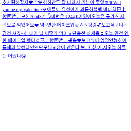
호
사랑해
잘자🖤🤍💙
히히
안무 잘 나와서 기분이 좋앟ㅎㅎ
Will
you be my Valentine?🌹
애들아 유성이가 괴롭혀
블랙 바니🐰
已上
传照片。
모해
7654321 👇
비번은 1244,0이였어
오늘은 규카츠 저
녁으로 먹었어요❤️ 얌~
연한 메이크업☺️
ㅎㅎ
평랑💕
보고싶구나~
검정 셔츄~
하 내가 널 어떻게 먹어ㅠ
단충전 하세욥🌷
오늘 완전 연
한 메이크업 했다☺️
已上传照片。
뿅뿅🖤
보고싶어 엉엉
안늉
하이
룽
해피 발렌타인💛
단모닝☀️
잠이 안온다 보.고.싶.어.서
오늘 하루
는 어땠니
😘