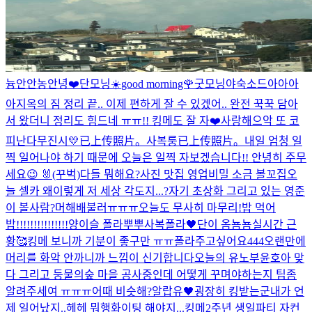
늉안
안농
안녕❤️
단모닝☀️
good morning🌹
굿모닝야
숙소드아아아
아
지옥의 짐 정리 끝.. 이제 편하게 잘 수 있겠어.. 완전 꾹꾹 담아
서 왔더니 정리도 힘드네 ㅠㅠ!! 킹메도 잘 자❤️
사랑해
으악 또 코
피난다
무진시💛
已上传照片。
사복룽
已上传照片。
내일 엄청 일
찍 일어나야 하기 때문에 오늘은 일찍 자보겠습니다!! 안녕히 주무
세요😉 🐰(꾸벅)
다들 뭐해요?
사진 맛집 영업비밀 소금 볼꼬집
오
늘 셀카 왜이렇게 저 세상 각도지...?
자기 초상화 그리고 있는 영준
이 볼사람?
머해
배불러ㅠㅠㅠ
오늘도 무사히 마무리!
밥 먹어
밥!!!!!!!!!!!!!!!
양이슬 폴라
뿌뿌
사복폴라🖤
단이 옴뇸뇸
실시간 근
황🥰
킹메 보니까 기분이 좋구만 ㅠㅠ
폴라주고싶어요
444
오랜만에
머리를 화악 안까니까 느낌이 신기합니다
오늘의 유노
부윤호
아 맞
다 그리고 둥물의숲 마을 공사중인데 어떻게 꾸며야하는지 팁좀
알려주세여 ㅠㅠㅠ
어때 비슷해?
알랍유🖤
굉장히 킹받는군
내가 언
제 일어났지..
헤헤 뭐행
화이팅 해야지...
킹메
2주년 생일파티 자컨