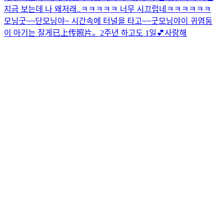
지금 보는데 나 왜저래..ㅋㅋㅋㅋㅋ 너무 시끄럽네ㅋㅋㅋㅋㅋㅋ
모닝굿~~
단모닝야~ 시간속에 터널을 타고~~
굿모닝야
이 귀염둥
이 아기는 잘게
已上传照片。
2주년 하고도 1일💕
사랑해