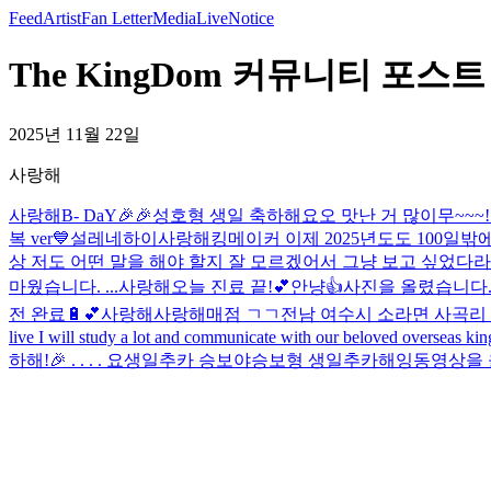
Feed
Artist
Fan Letter
Media
Live
Notice
The KingDom 커뮤니티 포스트 
2025년 11월 22일
사랑해
사랑해
B- DaY🎉🎉
성호형 생일 축하해요오 맛난 거 많이무~~~!
복 ver💙
설레네
하이
사랑해
킹메이커 이제 2025년도도 100
상 저도 어떤 말을 해야 할지 잘 모르겠어서 그냥 보고 싶었다
마웠습니다. ...
사랑해
오늘 진료 끝!💕
안냥👍
사진을 올렸습니다
전 완료🔋💕
사랑해
사랑해
매점 ㄱㄱ
전남 여수시 소라면 사곡리 
live I will study a lot and communicate with our beloved overse
하해!🎉 . . . . 요
생일추카 승보야
승보형 생일추카해잉
동영상을 