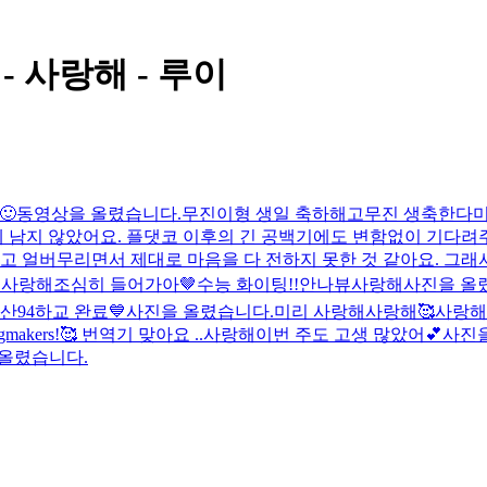
- 사랑해 - 루이
🙂
동영상을 올렸습니다.
무진이형 생일 축하해
고무진 생축한다
미
일밖에 남지 않았어요. 플댓코 이후의 긴 공백기에도 변함없이 기
라고 얼버무리면서 제대로 마음을 다 전하지 못한 것 같아요. 그래
.
사랑해
조심히 들어가아🤎
수능 화이팅!!
안나뷰
사랑해
사진을 올
산94
하교 완료💙
사진을 올렸습니다.
미리 사랑해
사랑해
🥰
사랑해
as kingmakers!🥰 번역기 맞아요 ..
사랑해
이번 주도 고생 많았어💕
사진을
올렸습니다.