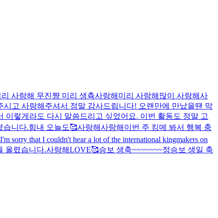
리 사랑해 무진쨩 미리 생츅
사랑해
미리 사랑해
많이 사랑해
사
다려주시고 사랑해주셔서 정말 감사드립니다! 오랜만에 만났을땐 막
서 이렇게라도 다시 말씀드리고 싶었어요. 이번 활동도 정말 고
렸습니다.
힘내 오늘도🥰
사랑해
사랑해
이번 주 킹메 봐서 행복 충
I'm sorry that I couldn't hear a lot of the international kingmakers on
 올렸습니다.
사랑해
LOVE🥰
승보 생축~~~~~~~
정승보 생일 축