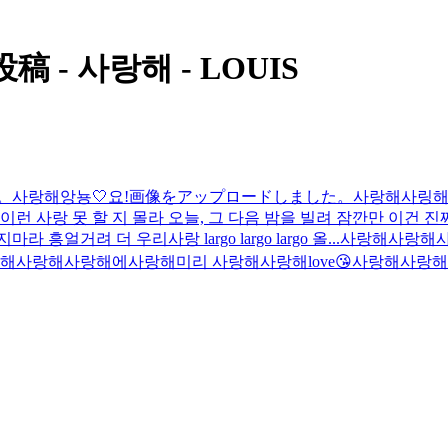
 - 사랑해 - LOUIS
。
사랑해
앙뇽🤍
요!
画像をアップロードしました。
사랑해
사링
시 이런 사랑 못 할 지 몰라 오늘, 그 다음 밤을 빌려 잠깐만 이
거려 더 우리사랑 largo largo largo 올...
사랑해
사랑해
해
사랑해
사랑해에
사랑해
미리 사랑해
사랑해
love😘
사랑해
사랑해