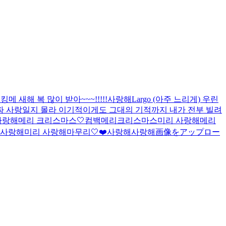
해
킹메 새해 복 많이 받아~~~!!!!!
사랑해
Largo (아주 느리게) 우린
건 진짜 사랑일지 몰라 이기적이게도 그대의 기적까지 내가 전부 빌려
사랑해
메리 크리스마스🤍
컴백
메리크리스마스
미리 사랑해
메리
사랑해
미리 사랑해
마무리🤍
❤️
사랑해
사랑해
画像をアップロー