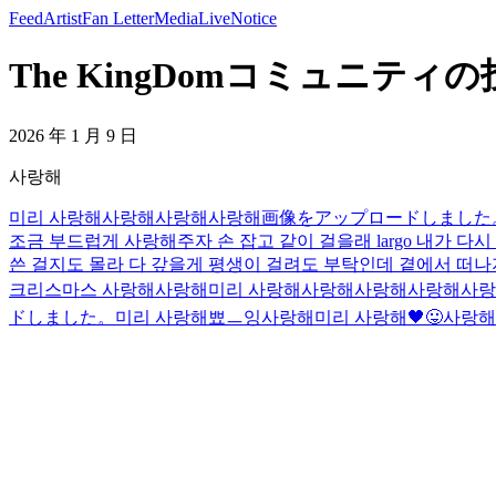
Feed
Artist
Fan Letter
Media
Live
Notice
The KingDomコミュニティの投稿
2026 年 1 月 9 日
사랑해
미리 사랑해
사랑해
사랑해
사랑해
画像をアップロードしました
조금 부드럽게 사랑해주자 손 잡고 같이 걸을래 largo 내가 다
쓴 걸지도 몰라 다 갚을게 평생이 걸려도 부탁인데 곁에서 떠나지마라 흥얼
크리스마스 사랑해
사랑해
미리 사랑해
사랑해
사랑해
사랑해
사랑
ドしました。
미리 사랑해
뾰ㅡ잉
사랑해
미리 사랑해
🖤
😛
사랑해