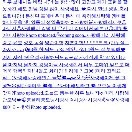
하루 보내시길 바랍니당! 늘 항상 많이 고맙고 제가 표현을 잘
못하긴 해도 형님 정말 많이 사랑해요..❤️ 다시 한번 생일 축하
드립니당!! 동심단 포에버
🎂
더 동식 더 축하해
사랑해 멤버들
하나 두울 셋! 양동식 생일축하해🌷
사랑해
🤭
사랑해
긱시쿠🍮
바니시🙂
사랑해
더 킹덤 더 무진 더 킹메이커 레츠고
😏
데헷🧡
어머
사랑해
Photo uploaded.
✋
coming soon..
사랑해
미리 사랑해
승보,윤호,성호,동식,영준이형,지훈이형!!!!!!!!!!ㅋㅋ (만우절…
아시죠….?)💓
3월 한 달도 고생 많았다앙! 4월도 잘 부탁해❤️
어제 사진 (만우절)
사랑해
단모닝☀️
잠 자기전에 할 말 있다! 3
월 마지막 날까지 킹덤이들 사랑해줘서 너무 고마워 앞으로 더
더욱 행복하자!! 4월도 화이팅!!! 킹메 최고💓 (미리 끄적끄
적…)
사랑해
사랑해
연습 끝🦊🐿️🐊🐶🐰🐺🐻
사랑해
이제 꽃 핀
댕🌸
🐶일단 숙여봐 🐿️왜…? 🐶아 해보라고 🐿️ 으으응 이렇게
맞지?
Photo uploaded.
오늘도 행복한 하루 보내쟈🌷
미리 사랑해
단모닝❤️
🎧룽플리
륭모닝
사랑해
☺️
사랑해
사랑해
✌️
🫵🩵
사랑해
쁘이
🐶
사랑해
Photo uploaded.