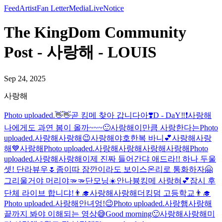
Feed
Artist
Fan Letter
Media
Live
Notice
The KingDom Community
Post - 사랑해 - LOUIS
Sep 24, 2025
사랑해
Photo uploaded.
👋👋
곧 킹메 찾아 갑니다아❣️
D - DaY‼️❗️
사랑해
나에게도 과연 봄이 올까~~~🙂
사랑해
이만큼 사랑한다는
Photo
uploaded.
사랑해
사랑해
😉
사랑해
야호
한복 바니💕
사랑해
사랑
해
💙
사랑해
Photo uploaded.
사랑해
사랑해
사랑해
사랑해
Photo
uploaded.
사랑해
사랑해
이제 진짜 들어간댜 애드라!! 하나 두울
셋! 단라뷰우🌷
좀이따 잠깐이라도 보이스온리로 통화하자🤗
그리울거야 머리야🫳🫳
단모닝☀️
안나븅
킹메 사랑혀💕
잠시 후
단체 라이브 합니댜!
👨‍🎓
사랑해
사랑해
더킹덤 고등학교👨‍🎓
Photo uploaded.
사랑해
안녀엉!😉
Photo uploaded.
사랑햄
사랑해
끝까지 봐야 이해되는 영상😅
Good morning🙂
사랑해
사랑해
미