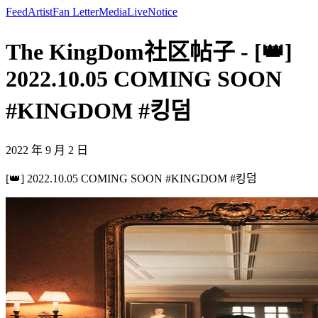
Feed
Artist
Fan Letter
Media
Live
Notice
The KingDom社区帖子 - [👑]
2022.10.05 COMING SOON
#KINGDOM #킹덤
2022 年 9 月 2 日
[👑] 2022.10.05 COMING SOON #KINGDOM #킹덤