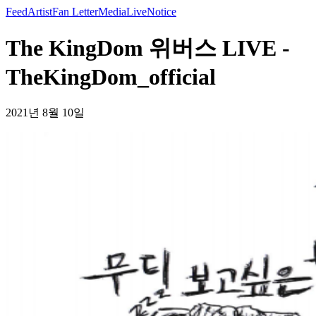
Feed
Artist
Fan Letter
Media
Live
Notice
The KingDom 위버스 LIVE -
TheKingDom_official
2021년 8월 10일