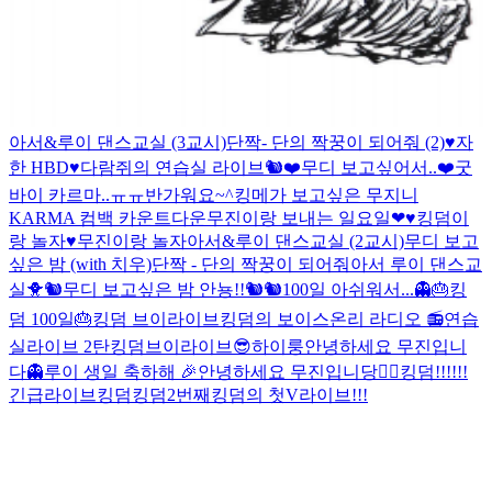
아서&루이 댄스교실 (3교시)
단짝- 단의 짝꿍이 되어줘 (2)
♥자
한 HBD♥
다람쥐의 연습실 라이브🐿❤
무디 보고싶어서..❤
굿
바이 카르마..ㅠㅠ
반가워요~^
킹메가 보고싶은 무지니
KARMA 컴백 카운트다운
무진이랑 보내는 일요일❤
♥︎킹덤이
랑 놀자♥︎
무진이랑 놀자
아서&루이 댄스교실 (2교시)
무디 보고
싶은 밤 (with 치우)
단짝 - 단의 짝꿍이 되어줘
아서 루이 댄스교
실🐥🐿
무디 보고싶은 밤
안뇽!!🐿🐿
100일 아쉬워서...👻
🎂킹
덤 100일🎂
킹덤 브이라이브
킹덤의 보이스온리 라디오 📻
연습
실라이브 2탄
킹덤브이라이브😎
하이룽
안녕하세요 무진입니
다👻
루이 생일 축하해 🎉
안녕하세요 무진입니당🙋‍♂️
킹덤!!!!!!
긴급라이브
킹덤
킹덤2번째
킹덤의 첫V라이브!!!