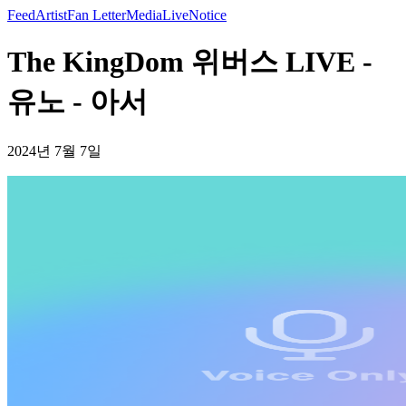
Feed
Artist
Fan Letter
Media
Live
Notice
The KingDom 위버스 LIVE -
유노 - 아서
2024년 7월 7일