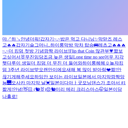
먀↗️하↘️
안녕
더워!
갑자기~.~
밥은 먹고 다니닝
✨
막맏즈 레스
고🔥🔥
갑자기
슬그머니..
하이룽
막방 막차 탑승🚌
레츠고🔥🔥🔥
~.~
더 킹덤 첫방 기념
깜짝 라이브!
Flip that Coin 많관부💗
짧
보
고싶어서🐰
무진임당
조금 늦은 생일
Long time no see
어우 지각
햇다
루이 생일
더 킹덤 더 무진 더 들어와
하이룽
헤헤☺️
놀쟈
킹
덤 3주년 라이브🩵
오랜만이에요
새해 복 많이 받아랑❤️
짧!
안
끊기게해주세요
하잉
안 보이는 라이브
일본에서 마지막
깜짝
앙
뇽
🌉
오사카 마지막 날💓
일본이다아ㅏ
굿모닝
댄스가 조아서 #1
짧게!
안녕!👋🏻 (🐿️🐰)
😔
🐿️
미리 메리 크리스마스
🤭
일본이당
나홀로!