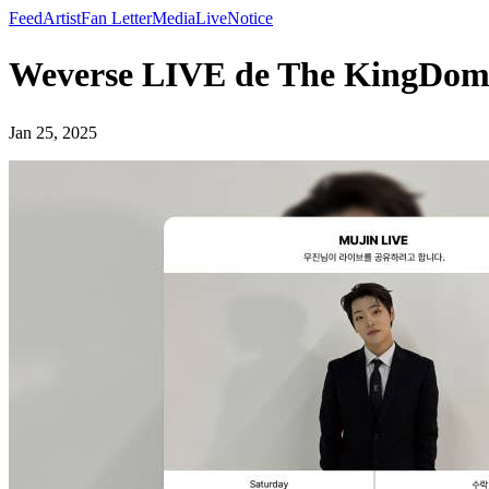
Feed
Artist
Fan Letter
Media
Live
Notice
Weverse LIVE de The KingDo
Jan 25, 2025