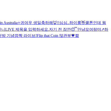
in Australia⭐️
귀여우 생일축하해🦊!!
심심..
하이룽
👋
쿨톤인데 웜
겐니
LIVE 제목을 입력하세요.
자기 전 잠깐😴
안냥
모여랑
먀↗️하
첫방 기념
깜짝 라이브!
Flip that Coin 많관부💗
짧