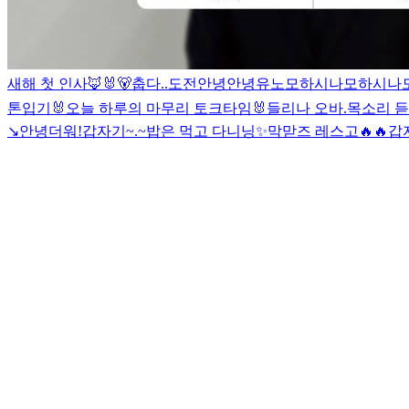
새해 첫 인사🦊🐰🐻
춥다..
도전
안녕안녕
유노
모하시나
모하시나
톤입기
🐰오늘 하루의 마무리 토크타임🐰
들리나 오바.
목소리 듣
↘️
안녕
더워!
갑자기~.~
밥은 먹고 다니닝
✨
막맏즈 레스고🔥🔥
갑