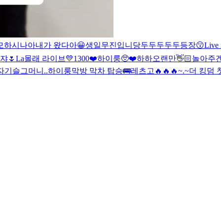
모하시나아
내가 왔다아😀
생일
무진입니당
두두두두두등장😗
Live 
쟈🌷
La
몰래 라이브
💛1300❤️
하이룽
🥺❤️
하하
오랜만👋🏻
놀아주
자기
슬그머니..
하이룽
막방 막차 탑승🚌
레츠고🔥🔥🔥
~.~
더 킹덤 