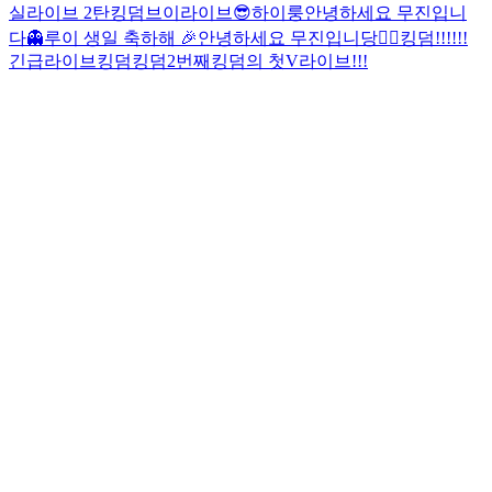
실라이브 2탄
킹덤브이라이브😎
하이룽
안녕하세요 무진입니
다👻
루이 생일 축하해 🎉
안녕하세요 무진입니당🙋‍♂️
킹덤!!!!!!
긴급라이브
킹덤
킹덤2번째
킹덤의 첫V라이브!!!