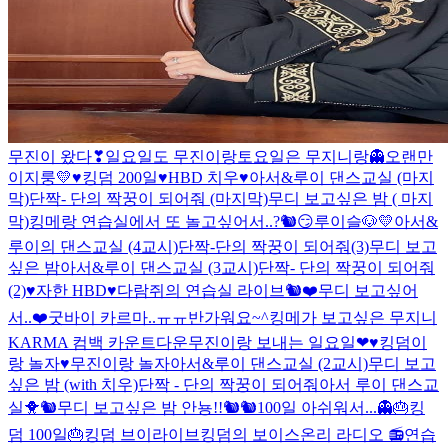
무진이 왔다❣
일요일도 무진이랑
토요일은 무지니랑👻
오랜만
이지룽💛
♥킹덤 200일♥
HBD 치우♥
아서&루이 댄스교실 (마지
막)
단짝- 단의 짝꿍이 되어줘 (마지막)
무디 보고싶은 밤 ( 마지
막)
킹메랑 연습실에서 또 놀고싶어서..?🐿😏
루이슬🐶💛
아서&
루이의 댄스교실 (4교시)
단짝-단의 짝꿍이 되어줘(3)
무디 보고
싶은 밤
아서&루이 댄스교실 (3교시)
단짝- 단의 짝꿍이 되어줘
(2)
♥자한 HBD♥
다람쥐의 연습실 라이브🐿❤
무디 보고싶어
서..❤
굿바이 카르마..ㅠㅠ
반가워요~^
킹메가 보고싶은 무지니
KARMA 컴백 카운트다운
무진이랑 보내는 일요일❤
♥︎킹덤이
랑 놀자♥︎
무진이랑 놀자
아서&루이 댄스교실 (2교시)
무디 보고
싶은 밤 (with 치우)
단짝 - 단의 짝꿍이 되어줘
아서 루이 댄스교
실🐥🐿
무디 보고싶은 밤
안뇽!!🐿🐿
100일 아쉬워서...👻
🎂킹
덤 100일🎂
킹덤 브이라이브
킹덤의 보이스온리 라디오 📻
연습