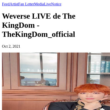
Feed
Artist
Fan Letter
Media
Live
Notice
Weverse LIVE de The
KingDom -
TheKingDom_official
Oct 2, 2021