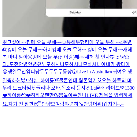
뽀고싶어~~
킹메 오늘 무해~~
ㅁ
뮤해
무행
킹메 오늘 무해~~
4주년
🎂
킹메 오늘 무해~~
하이
킹메 오늘 무해~~
킹메 오늘 무해~~
새해
복 마니 받아용
킹메 오늘 무(진이랑)해~~
새해 첫 인사🦊🐰🐻
춥
다..
도전
안녕안녕
유노
모하시나
모하시나
모하시나아
내가 왔다아
😀
생일
무진입니당
두두두두두등장😗
Live in Australia⭐️
귀여우 생
일축하해🦊!!
심심..
하이룽
👋
쿨톤인데 웜톤입기
🐰오늘 하루의 마
무리 토크타임🐰
들리나 오바.
목소리 듣쟈🌷
La
몰래 라이브
💛1300
❤️
하이룽
🥺❤️
하하
오랜만👋🏻
놀아주겐니
LIVE 제목을 입력하세
요.
자기 전 잠깐😴
안냥
모여랑
먀↗️하↘️
안녕
더워!
갑자기~.~