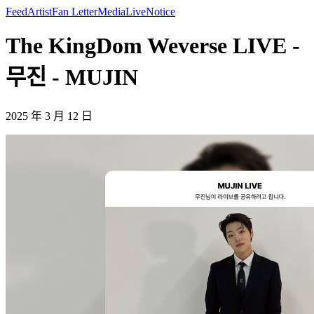
Feed
Artist
Fan Letter
Media
Live
Notice
The KingDom Weverse LIVE -
무진 - MUJIN
2025 年 3 月 12 日