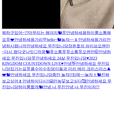
뭐하구있어~??
마무리는 해야지
🐿🐰
안녕하세용
하이룽
소통해
요🐰❤️
안녕하세용가리💛
hello~🐿
놀쟈~~🌷
안녕하세용가리
안
녕하시렵니까
안녕하세요 무진입니당
장윤호의 라이브
오랜만
~
다시 왔다
굿나잇🌕
까꿍🐿
🐰소통🐰
🐰소통🐰
오랜만🤭
안녕하
세요 무진입니당
🐰
안녕하세요 24살 무진입니당
♥2023
KINGDOM COUNTDOWN LIVE♥
안녕
👋
안녕하세요 무진입
니당
집가는길
🐰
클수마수
킹덤이들과 미리 메리 크리스마스🎄
❤️
🐿
안녕하세요 무진입니당
좀만 놀쟈!!
킹메~~
놀자
🚶
🐿
진짜
보고싶어🌷
안녕
하이
다시!!🤗
안농🦊
보고싶다🥰
안녕하세요 무
진입니당
하이룽
짧게🐿
안녕 나 무진
안녕 나 무진이
자??