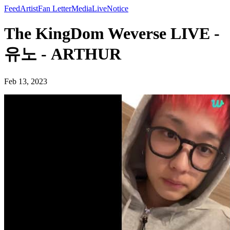
Feed
Artist
Fan Letter
Media
Live
Notice
The KingDom Weverse LIVE -
유노 - ARTHUR
Feb 13, 2023