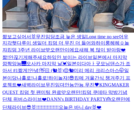
짧
보고싶어서🐰
무진임당
조금 늦은 생일
Long time no see
어우
지각햇다
루이 생일
더 킹덤 더 무진 더 들어와
하이룽
헤헤☺️
놀
쟈
킹덤 3주년 라이브🩵
오랜만이에요
새해 복 많이 받아랑❤️
짧!
안끊기게해주세요
하잉
안 보이는 라이브
일본에서 마지막
깜짝
앙뇽
🌉
오사카 마지막 날💓
일본이다아ㅏ
굿모닝
댄스가 조
아서 #1
짧게!
안녕!👋🏻 (🐿️🐰)
😔
🐿️
미리 메리 크리스마스
🤭
일
본이당
나홀로!
나홀로!
하이
놀쟈!
😎
킹메 겨울간식 챙겨주기 프
로젝트❤️
새벽라이브
무진임뎌
안뇽
안뇽 무진🖤
KINGMAKER
QUEST 킹덤 첫 팬미팅 완료🩷
오랜만!
킹덤 쿠데타 막방기념
단체 위버스라이브❤️
DANN's BIRTHDAY PARTY🎂
오랜만에
단체라이브😎
🐰!!!!!!!!!!!!!!!
오늘은 바니 day🐰❤️