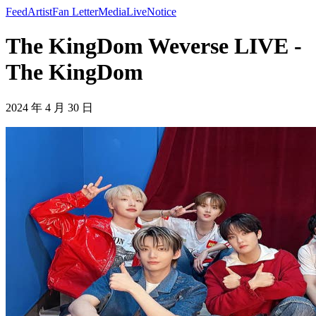
Feed
Artist
Fan Letter
Media
Live
Notice
The KingDom Weverse LIVE -
The KingDom
2024 年 4 月 30 日