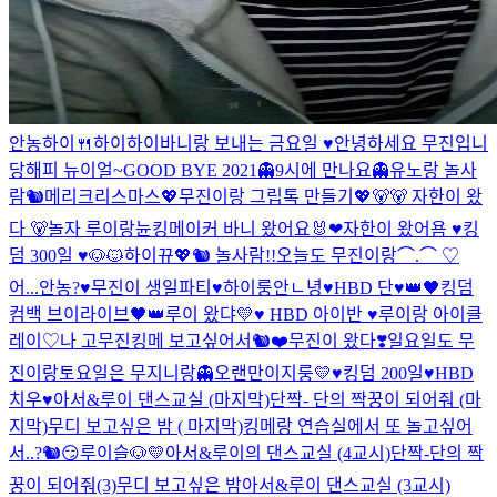
안농
하이🍴
하이
하이
바니랑 보내는 금요일 ♥
안녕하세요 무진입니
당
해피 뉴이얼~
GOOD BYE 2021
👻9시에 만나요👻
유노랑 놀사
람🐿
메리크리스마스
💖무진이랑 그립톡 만들기💖
🐻
🐻 자한이 왔
다 🐻
놀자 루이랑
뉸
킹메이커 바니 왔어요🐰❤
자한이 왔어욤 ♥
킹
덤 300일 ♥
🐶🐱
하이
뀨💖
🐿 놀사람!!
오늘도 무진이랑⌒.⌒ ♡
어...안농?
♥무진이 생일파티♥
하이룽
안ㄴ녕
♥HBD 단♥
👑🖤킹덤
컴백 브이라이브🖤👑
루이 왔댜💛
♥ HBD 아이반 ♥
루이랑 아이클
레이♡
나 고무진
킹메 보고싶어서🐿❤
무진이 왔다❣
일요일도 무
진이랑
토요일은 무지니랑👻
오랜만이지룽💛
♥킹덤 200일♥
HBD
치우♥
아서&루이 댄스교실 (마지막)
단짝- 단의 짝꿍이 되어줘 (마
지막)
무디 보고싶은 밤 ( 마지막)
킹메랑 연습실에서 또 놀고싶어
서..?🐿😏
루이슬🐶💛
아서&루이의 댄스교실 (4교시)
단짝-단의 짝
꿍이 되어줘(3)
무디 보고싶은 밤
아서&루이 댄스교실 (3교시)