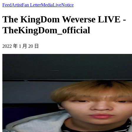
Feed
Artist
Fan Letter
Media
Live
Notice
The KingDom Weverse LIVE -
TheKingDom_official
2022 年 1 月 20 日